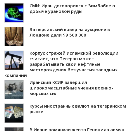
СМИ: Иран договорился с Зимбабве о
добыче урановой руды
За персидский ковер на аукционе в
Лондоне дали $9 500 000
Корпус стражей исламской революции
считает, что Тегеран может
разрабатывать свои нефтяные
месторождения без участия западных
компаний
Иранский КСИР завершил
широкомасштабные учения военно-
морских сил
Курсы иностранных валют на тегеранском
рынке
В Иране помянули жертв Геноцида армян