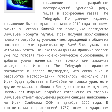
соглашение о разработке
месторождений урановой руды,
пишет в воскресенье газета The
Telegraph. По данным издания,
соглашение было подписано в марте 2010 года во время
визита в Тегеран ближайшего помощника президента
Зимбабве Роберта Мугабе. Иран получил эксклюзивное
право на разработку урановых месторождений в обмен на
поставки нефти правительству Зимбабве, указывают
источники газеты. По некоторым данным, иранские геологи
уже год готовят технико-экономическое обоснование, и
добыча урана начнется, как только они закончат
исследования. Источник The Telegraph в иранском
посольстве в Хараре подтвердил, что соглашение о
разработке месторождений готовилось несколько лет.
Иран будет добывать в Зимбабве не только уран, но и
другие металлы, сообщил собеседник газеты. Между тем,
напоминает издание, подобное соглашение со стороны
Зимбабве станет нарушением режима санкций, наложенных
на Иран Совбезом ООН в декабре 2006 года. В
соответствии с резолюцией 1737, всем государствам