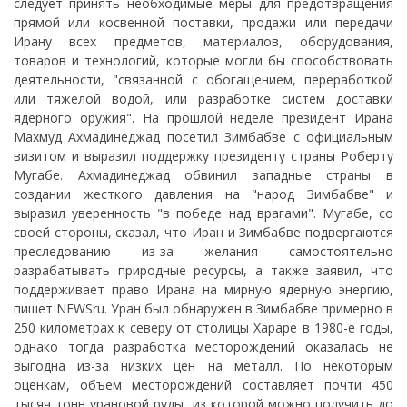
следует принять необходимые меры для предотвращения
прямой или косвенной поставки, продажи или передачи
Ирану всех предметов, материалов, оборудования,
товаров и технологий, которые могли бы способствовать
деятельности, "связанной с обогащением, переработкой
или тяжелой водой, или разработке систем доставки
ядерного оружия". На прошлой неделе президент Ирана
Махмуд Ахмадинеджад посетил Зимбабве с официальным
визитом и выразил поддержку президенту страны Роберту
Мугабе. Ахмадинеджад обвинил западные страны в
создании жесткого давления на "народ Зимбабве" и
выразил уверенность "в победе над врагами". Мугабе, со
своей стороны, сказал, что Иран и Зимбабве подвергаются
преследованию из-за желания самостоятельно
разрабатывать природные ресурсы, а также заявил, что
поддерживает право Ирана на мирную ядерную энергию,
пишет NEWSru. Уран был обнаружен в Зимбабве примерно в
250 километрах к северу от столицы Хараре в 1980-е годы,
однако тогда разработка месторождений оказалась не
выгодна из-за низких цен на металл. По некоторым
оценкам, объем месторождений составляет почти 450
тысяч тонн урановой руды, из которой можно получить до