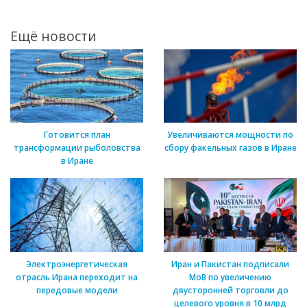
Ещё новости
Готовится план
Увеличиваются мощности по
трансформации рыболовства
сбору факельных газов в Иране
в Иране
Электроэнергетическая
Иран и Пакистан подписали
отрасль Ирана переходит на
МоВ по увеличению
передовые модели
двусторонней торговли до
целевого уровня в 10 млрд