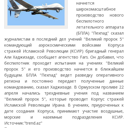
начнется
широкомасштабное
производство нового
беспилотного
летательного аппарата
(БПЛА) "Пехпад" сказал
журналистам в последний дел учений "Великий пророк 5"
командующий аэрокосмическими войсками Корпуса
стражей Исламской Революции (КСИР) бригадный генерал
Али Хаджизаде, сообщает агентство Fars. Он добавил, что
беспилотник проходит испытания на учениях "Великий
пророк 5" и его производство начнется в ближайшем
будущем. БПЛА "Пехпад" ведет разведку оперативного
региона и постоянно передает полученные данные
командованию, сказал Хаджизаде. В Ормузском проливе 22
апреля начались трехдневные учения под названием
"Великий пророк 5", которые проводит Корпус стражей
Исламской Революции Ирана. В учениях, приуроченных к
дате создания Корпуса, принимают участие воздушные,
морские и наземные подразделения КСИР.
Источник:"trend.az"