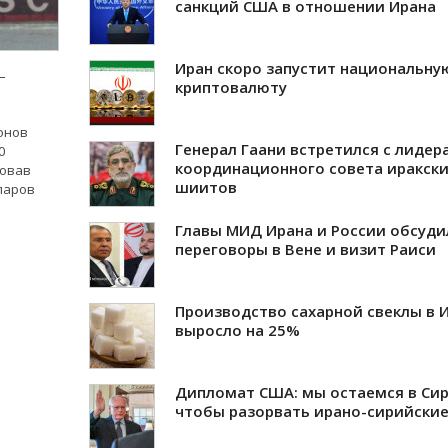
санкций США в отношении Ирана
Иран скоро запустит национальну
-
криптовалюту
онов
Генерал Гаани встретился с лидер
0
координационного совета иракск
ровав
шиитов
лларов
Главы МИД Ирана и России обсуди
переговоры в Вене и визит Раиси
Производство сахарной свеклы в 
выросло на 25%
Дипломат США: мы остаемся в Сир
чтобы разорвать ирано-сирийские