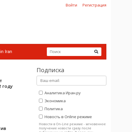
Войти
Регистрация
in Iran
Подписка
т
2 году
Аналитика Иран.ру
Экономика
Политика
Новость в Online режиме
Новости в On-Line режиме - мгновенное
тив
получение новости сразу после