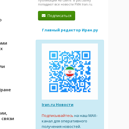
публикации на сайте. В рассылку
попадают все новости РИА Iran.ru.
Подписаться
ю
Главный редактор Иран.ру
ами
их
ли
Иране
Iran.ru Новости
ии,
Подписывайтесь
на наш MAX-
 связи
канал для оперативного
получения новостей.