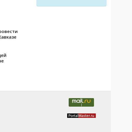
провести
Кавказе
щей
не