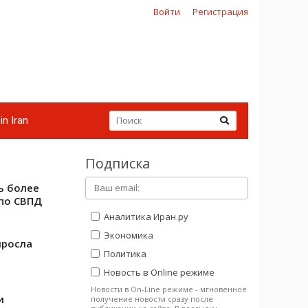
Войти
Регистрация
in Iran
Подписка
ь более
 по СВПД
Аналитика Иран.ру
Экономика
ыросла
Политика
Новость в Online режиме
Новости в On-Line режиме - мгновенное
и
получение новости сразу после