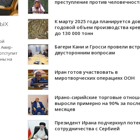
преступление против человечност
К марту 2025 года планируется до
ных
годовой объем производства кре
до 130 000 тонн
ой
Багери Кани и Гросси провели встр
 Амир-
двусторонним вопросам
 отступит
аны на
Иран готов участвовать в
миротворческих операциях ООН
Ирано-сирийские торговые отнош
выросли примерно на 90% за посл
месяцев
Президент Ирана подчеркнул поте
сотрудничества с Сербией