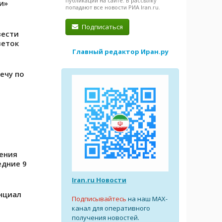
публикации на сайте. В рассылку
и»
попадают все новости РИА Iran.ru.
Подписаться
вести
веток
Главный редактор Иран.ру
ечу по
ения
едние 9
Iran.ru Новости
нциал
Подписывайтесь
на наш MAX-
канал для оперативного
получения новостей.