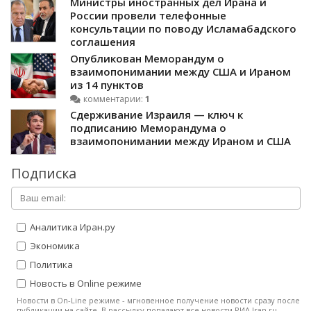
Министры иностранных дел Ирана и
России провели телефонные
консультации по поводу Исламабадского
соглашения
Опубликован Меморандум о
взаимопонимании между США и Ираном
из 14 пунктов
комментарии:
1
Сдерживание Израиля — ключ к
подписанию Меморандума о
взаимопонимании между Ираном и США
Подписка
Аналитика Иран.ру
Экономика
Политика
Новость в Online режиме
Новости в On-Line режиме - мгновенное получение новости сразу после
публикации на сайте. В рассылку попадают все новости РИА Iran.ru.