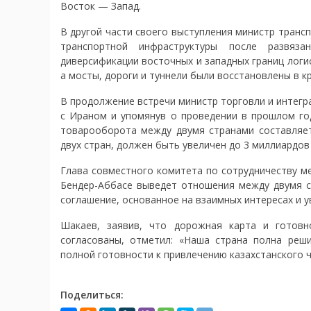
Восток — Запад.
В другой части своего выступления министр трансп
транспортной инфраструктуры после развяза
диверсификации восточных и западных границ лог
а мосты, дороги и туннели были восстановлены в к
В продолжение встречи министр торговли и интег
с Ираном и упомянув о проведении в прошлом год
товарооборота между двумя странами составляет
двух стран, должен быть увеличен до 3 миллиардов
Глава совместного комитета по сотрудничеству м
Бендер-Аббасе выведет отношения между двумя ст
соглашение, основанное на взаимных интересах и у
Шакаев, заявив, что дорожная карта и готовн
согласованы, отметил: «Наша страна полна реш
полной готовности к привлечению казахстанского ч
Поделиться: