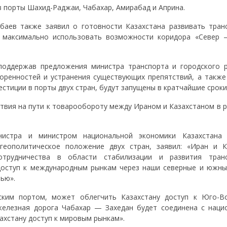
в порты Шахид-Раджаи, Чабахар, Амирабад и Априна.
нбаев также заявил о готовности Казахстана развивать тран
ся максимально использовать возможности коридора «Север
поддержав предложения министра транспорта и городского р
оренностей и устранения существующих препятствий, а также
естиции в порты двух стран, будут запущены в кратчайшие сроки
твия на пути к товарообороту между Ираном и Казахстаном в р
нистра и министром национальной экономики Казахстана
геополитическое положение двух стран, заявил: «Иран и К
трудничества в области стабилизации и развития тран
доступ к международным рынкам через наши северные и южны
ью».
еским портом, может облегчить Казахстану доступ к Юго-В
железная дорога Чабахар — Захедан будет соединена с наци
ахстану доступ к мировым рынкам».