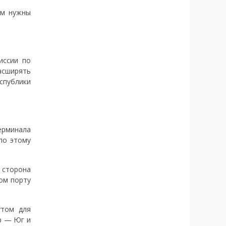
ам нужны
иссии по
асширять
спублики
терминала
по этому
 сторона
хом порту
утом для
р — Юг и