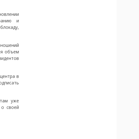
ановлении
ванию и
блокаду,
тношений
мя объем
зидентов
центра в
одписать
ктам уже
 о своей