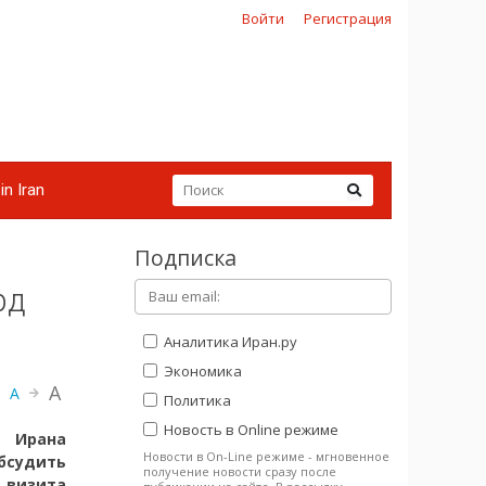
Войти
Регистрация
in Iran
Подписка
рд
Аналитика Иран.ру
Экономика
A
A
Политика
Новость в Online режиме
я Ирана
Новости в On-Line режиме - мгновенное
бсудить
получение новости сразу после
визита