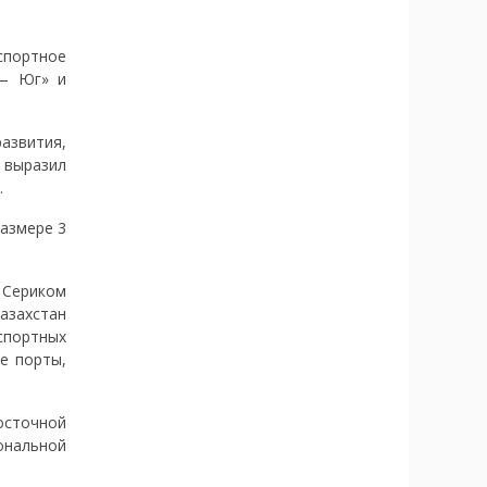
спортное
 — Юг» и
азвития,
 выразил
.
азмере 3
 Сериком
азахстан
спортных
е порты,
осточной
ональной