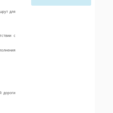
шрут для
тствии с
ыполнения
й дороги