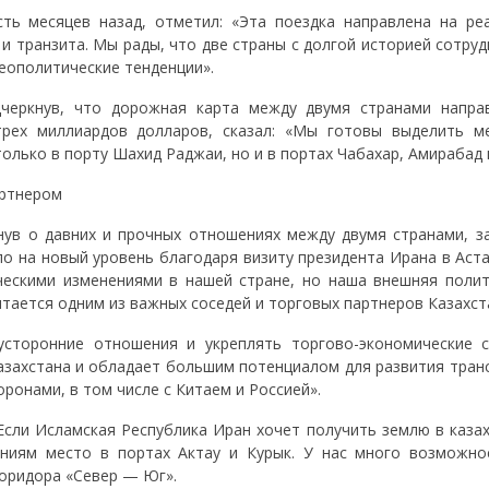
сть месяцев назад, отметил: «Эта поездка направлена на ре
и транзита. Мы рады, что две страны с долгой историей сотру
геополитические тенденции».
дчеркнув, что дорожная карта между двумя странами напра
трех миллиардов долларов, сказал: «Мы готовы выделить м
только в порту Шахид Раджаи, но и в портах Чабахар, Амирабад 
артнером
ув о давних и прочных отношениях между двумя странами, за
о на новый уровень благодаря визиту президента Ирана в Аста
ческими изменениями в нашей стране, но наша внешняя полит
тается одним из важных соседей и торговых партнеров Казахст
усторонние отношения и укреплять торгово-экономические с
азахстана и обладает большим потенциалом для развития транс
ронами, в том числе с Китаем и Россией».
Если Исламская Республика Иран хочет получить землю в казах
ниям место в портах Актау и Курык. У нас много возможно
коридора «Север — Юг».