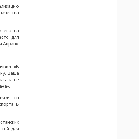
ализацию
дничества
влена на
есто для
и Априн».
явил: «В
ну. Ваша
ика и ее
ана».
вязи, он
порта. В
станских
стей для