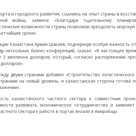
орта и городского развития, ссылаясь на опыт страны в восст
нной войны, заявила: «Благодаря тщательному планиро
истические возможности страны позволили преодолеть морскую 
ратчайшие сроки».
рации Казахстана Арман Шакаев, подчеркнув особую важность о
у нескольких бизнес-конференций, сказал: «В настоящее вре
 3 миллиона долларов, который, согласно распоряжению пре
 долларов».
ежду двумя странами добавил: «Строительство логистического 
ранами на новый уровень, и казахстанская сторона готова п
важении».
ость казахстанского частного сектора к совместным прое
имости развивать экономическое сотрудничество и заявляет
астного сектора к работе в портах Анзали и Амирабад».