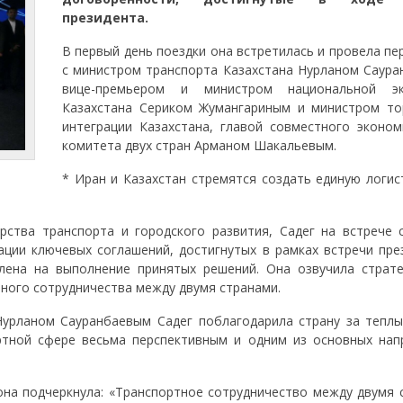
президента.
В первый день поездки она встретилась и провела п
с министром транспорта Казахстана Нурланом Саура
вице-премьером и министром национальной эк
Казахстана Сериком Жумангариным и министром то
интеграции Казахстана, главой совместного эконом
комитета двух стран Арманом Шакальевым.
* Иран и Казахстан стремятся создать единую логис
ства транспорта и городского развития, Садег на встрече 
зации ключевых соглашений, достигнутых в рамках встречи пре
влена на выполнение принятых решений. Она озвучила страте
ного сотрудничества между двумя странами.
Нурланом Сауранбаевым Садег поблагодарила страну за теплы
ртной сфере весьма перспективным и одним из основных нап
 она подчеркнула: «Транспортное сотрудничество между двумя 