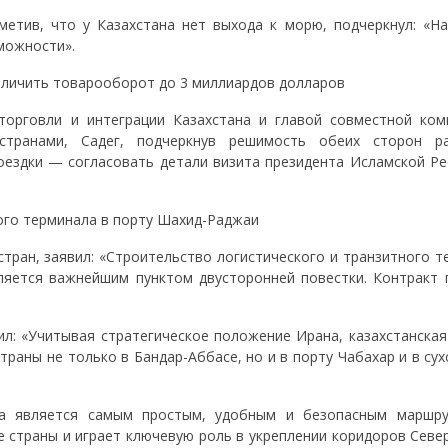
метив, что у Казахстана нет выхода к морю, подчеркнул: «Н
можности».
величить товарооборот до 3 миллиардов долларов
орговли и интеграции Казахстана и главой совместной ком
странами, Садег, подчеркнув решимость обеих сторон р
поездки — согласовать детали визита президента Исламской Ре
ого терминала в порту Шахид-Раджаи
стран, заявил: «Строительство логистического и транзитного 
ляется важнейшим пунктом двусторонней повестки. Контракт 
ил: «Учитывая стратегическое положение Ирана, казахстанская
раны не только в Бандар-Аббасе, но и в порту Чабахар и в су
на является самым простым, удобным и безопасным маршр
е страны и играет ключевую роль в укреплении коридоров Севе