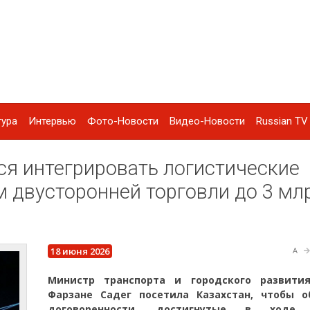
тура
Интервью
Фото-Новости
Видео-Новости
Russian TV 
ся интегрировать логистические
м двусторонней торговли до 3 мл
18 июня 2026
A
Министр транспорта и городского развити
Фарзане Садег посетила Казахстан, чтобы о
договоренности, достигнутые в ходе 