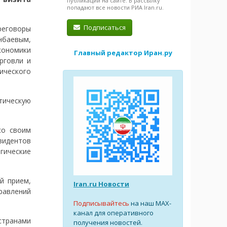
публикации на сайте. В рассылку
попадают все новости РИА Iran.ru.
Подписаться
ереговоры
нбаевым,
ономики
Главный редактор Иран.ру
рговли и
ического
тическую
со своим
зидентов
гические
й прием,
Iran.ru Новости
равлений
Подписывайтесь
на наш MAX-
канал для оперативного
странами
получения новостей.