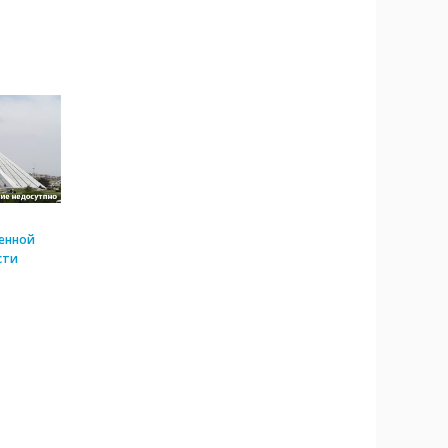
енной
сти