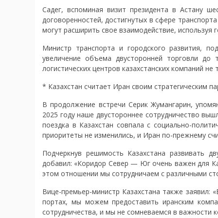
Садег, вспоминая визит президента в Астану ше
договоренностей, достигнутых в сфере транспорта 
могут расширить свое взаимодействие, используя 
Министр транспорта и городского развития, по
увеличение объема двусторонней торговли до 
логистических центров казахстанских компаний не 
* Казахстан считает Иран своим стратегическим п
В продолжение встречи Серик Жумангарин, упомян
2025 году наше двустороннее сотрудничество вышл
поездка в Казахстан совпала с социально-полити
приоритеты не изменились, и Иран по-прежнему счи
Подчеркнув решимость Казахстана развивать дв
добавил: «Коридор Север — Юг очень важен для К
этом отношении мы сотрудничаем с различными сто
Вице-премьер-министр Казахстана также заявил: «
портах, мы можем предоставить иранским компа
сотрудничества, и мы не сомневаемся в важности 