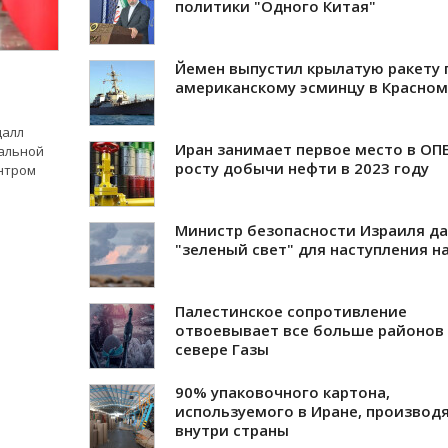
политики "Одного Китая"
Йемен выпустил крылатую ракету 
м
американскому эсминцу в Красном
далл
Иран занимает первое место в ОПЕ
альной
росту добычи нефти в 2023 году
ентром
Министр безопасности Израиля д
"зеленый свет" для наступления н
Палестинское сопротивление
отвоевывает все больше районов
севере Газы
90% упаковочного картона,
используемого в Иране, производ
внутри страны