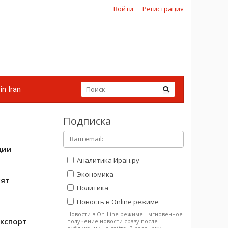
Войти
Регистрация
in Iran
Подписка
ции
Аналитика Иран.ру
Экономика
сят
Политика
Новость в Online режиме
Новости в On-Line режиме - мгновенное
экспорт
получение новости сразу после