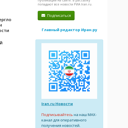
публикации на сайте. В рассылку
попадают все новости РИА Iran.ru.
Подписаться
ергло
и
Главный редактор Иран.ру
ости
ой
Iran.ru Новости
Подписывайтесь
на наш MAX-
канал для оперативного
получения новостей.