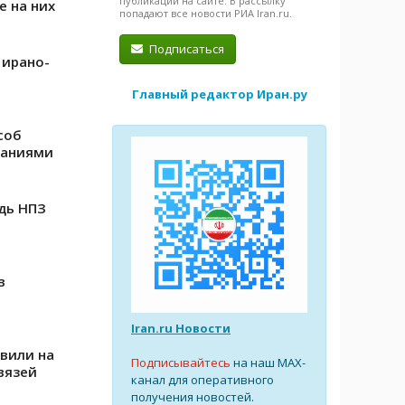
публикации на сайте. В рассылку
е на них
попадают все новости РИА Iran.ru.
Подписаться
 ирано-
Главный редактор Иран.ру
соб
ваниями
дь НПЗ
в
Iran.ru Новости
авили на
Подписывайтесь
на наш MAX-
вязей
канал для оперативного
получения новостей.