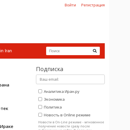
Войти
Регистрация
in Iran
Подписка
рана
Аналитика Иран.ру
Экономика
Политика
отек
Новость в Online режиме
Новости в On-Line режиме - мгновенное
 Ираке
получение новости сразу после