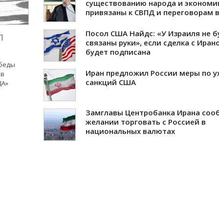
существованию народа и экономи
привязаны к СВПД и переговорам в
Посол США Найдс: «У Израиля не б
л
связаны руки», если сделка с Иран
будет подписана
обеды
Иран предложил России меры по у
 в
санкций США
ДА»
Замглавы Центробанка Ирана соо
желании торговать с Россией в
национальных валютах