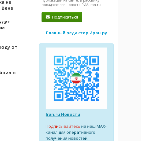
публикации на сайте. В рассылку
ка не
попадают все новости РИА Iran.ru.
 Вене
Подписаться
удут
ом
Главный редактор Иран.ру
ходу от
бщил о
Iran.ru Новости
Подписывайтесь
на наш MAX-
канал для оперативного
получения новостей.