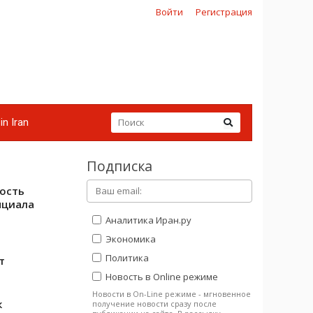
Войти
Регистрация
in Iran
Подписка
ость
нциала
Аналитика Иран.ру
Экономика
Политика
т
Новость в Online режиме
Новости в On-Line режиме - мгновенное
к
получение новости сразу после