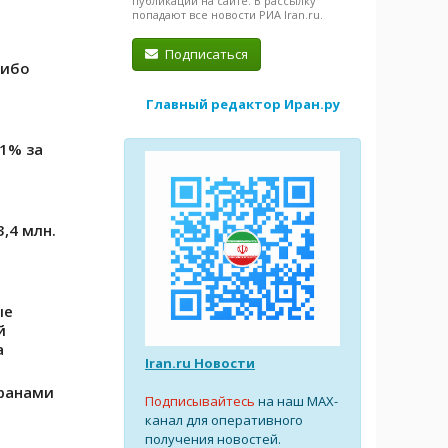
публикации на сайте. В рассылку
попадают все новости РИА Iran.ru.
Подписаться
либо
Главный редактор Иран.ру
11% за
,4 млн.
ые
й
а
Iran.ru Новости
ранами
Подписывайтесь
на наш MAX-
канал для оперативного
получения новостей.