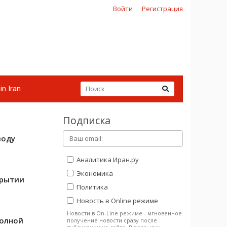
Войти
Регистрация
in Iran
Подписка
воду
Аналитика Иран.ру
Экономика
крытии
Политика
Новость в Online режиме
Новости в On-Line режиме - мгновенное
полной
получение новости сразу после