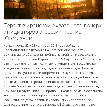
Теракт в иранском Ахвазе - это почерк
инициаторов агрессии против
Югославии
Когда-нибудь 22 и 23 сентября 2018 года войдут в
новонаписанную историю нашего региона, как даты
фактического объявления войны. По крайней мере, Сирии и
Ирану — и со стороны Израиля — США, Саудовская Аравия не в
счёт. Марионеточные «санитарно-кордонные» государства
всегда таковыми остаются, будь то какая-нибудь Польша
времён Пилсудского или современная Саудовская Аравия.
Зверский теракт в иранском юго-западном городе Ахваз, где
жертв и раненных среди невинного гражданского населения
(причём большинство женщины и дети…) на порядок больше,
чем военнослужащих КСИР Ирана, — наглядное доказательство
того, насколько ценны права человека для западных
«защитников демократии» и израильских «радетелей за
благосостояние иранского народа». Всё сделано именно по