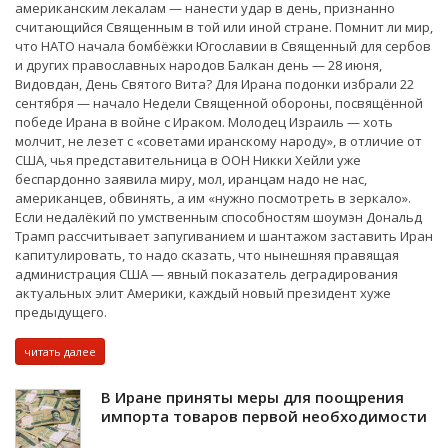
американским лекалам — нанести удар в день, признанно
считающийся Священным в той или иной стране. Помнит ли мир,
что НАТО начала бомбёжки Югославии в Священный для сербов
и других православных народов Балкан день — 28 июня,
Видовдан, День Святого Вита? Для Ирана подонки избрали 22
сентября — начало Недели Священной обороны, посвящённой
победе Ирана в войне с Ираком. Молодец Израиль — хоть
молчит, не лезет с «советами иранскому народу», в отличие от
США, чья представительница в ООН Никки Хейли уже
беспардонно заявила миру, мол, иранцам надо не нас,
американцев, обвинять, а им «нужно посмотреть в зеркало».
Если недалёкий по умственным способностям шоумэн Дональд
Трамп рассчитывает запугиванием и шантажом заставить Иран
капитулировать, то надо сказать, что нынешняя правящая
администрация США — явный показатель деградирования
актуальных элит Америки, каждый новый президент хуже
предыдущего.
читать далее
В Иране приняты меры для поощрения
импорта товаров первой необходимости