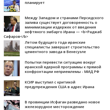
планирует
Между Западом и странами Персидского
залива существует договоренность о
минимизации издержек от введения
нефтяного эмбарго Ирана — <b>Раджаб
Сафаров</b>
Летом будущего года иранские
специалисты завершат строительство
цементного завода в Венесуэле
Попытки перевести ситуацию вокруг
иранской ядерной программы к прямой
конфронтации неприемлемы - МИД РФ
КСИР выступил с критикой
предупреждения США в адрес Ирана
В провинции Исфаган разведано новое
железорудное месторождение