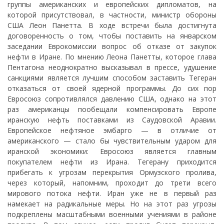
группы американских и европейских дипломатов, на
которой присутствовал, в частности, министр обороны
США Леон Панетта. В ходе встречи была достигнута
договоренность о том, чтобы поставить на январском
заседании Еврокомиссии вопрос об отказе от закупок
нефти в Иране. По мнению Леона Панетты, которое глава
Пентагона неоднократно высказывал в прессе, удушение
санкциями является лучшим способом заставить Тегеран
отказаться от своей ядерной программы. До сих пор
Евросоюз сопротивлялся давлению США, однако на этот
раз американцы пообещали компенсировать Европе
иранскую нефть поставками из Саудовской Аравии.
Европейское нефтяное эмбарго — в отличие от
американского — стало бы чувствительным ударом для
иранской экономики: Евросоюз является главным
покупателем нефти из Ирана. Тегерану приходится
прибегать к угрозам перекрытия Ормузского пролива,
через который, напомним, проходит до трети всего
мирового потока нефти. Иран уже не в первый раз
намекает на радикальные меры. Но на этот раз угрозы
подкреплены масштабными военными учениями в районе