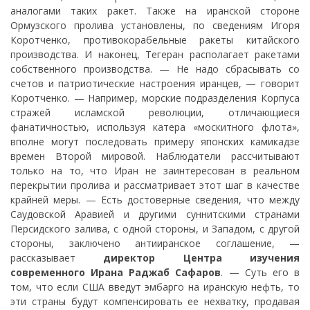
аналогами таких ракет. Также на иранской стороне
Ормузского пролива установлены, по сведениям Игоря
Коротченко, противокорабельные ракеты китайского
производства. И наконец, Тегеран располагает ракетами
собственного производства. — Не надо сбрасывать со
счетов и патриотические настроения иранцев, — говорит
Коротченко. — Например, морские подразделения Корпуса
стражей исламской революции, отличающиеся
фанатичностью, используя катера «москитного флота»,
вполне могут последовать примеру японских камикадзе
времен Второй мировой. Наблюдатели рассчитывают
только на то, что Иран не заинтересован в реальном
перекрытии пролива и рассматривает этот шаг в качестве
крайней меры. — Есть достоверные сведения, что между
Саудовской Аравией и другими суннитскими странами
Персидского залива, с одной стороны, и Западом, с другой
стороны, заключено антииранское соглашение, —
рассказывает
директор Центра изучения
современного Ирана Раджаб Сафаров
. — Суть его в
том, что если США введут эмбарго на иранскую нефть, то
эти страны будут компенсировать ее нехватку, продавая