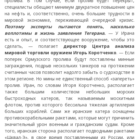
пролива. В том случае, если пролив будет перекрыт,
специалисты обещают минимум двукратное повышение цен
на нефть и, соответственно, очень большие трудности в
мировой экономике, переживающей очередной кризис.
Поэтому эксперты пытаются понять, насколько
воплотимы в жизнь заявления Тегерана.
— У Ирана
есть и опыт, и соответствующее вооружение, чтобы это
сделать, — полагает
директор Центра анализа
мировой торговли оружием Игорь Коротченко
. — Если
поперек Ормузского пролива будут поставлены минные
заграждения, подрыв нескольких танкеров на протяжении
считанных часов позволит надолго забыть о судоходстве в
этом регионе. Но мины не единственный способ «запереть»
пролив. Иран, по словам Игоря Коротченко, располагает
также большим количеством небольших морских
быстроходных катеров, так называемым москитным
флотом, против которого бессильна тяжелая артиллерия
больших кораблей. Сами же иранские катера оснащены
противокорабельными ракетами, которые могут причинить
значительный урон военным и гражданским судам. Кроме
того, иранская сторона располагает подводными ракетами
«Шквал-Э», в свое время поставленными из России, или