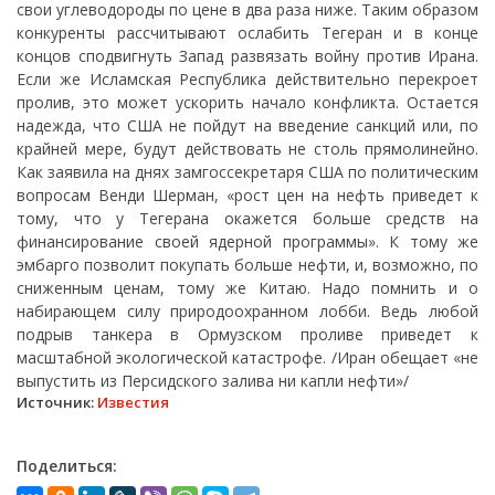
свои углеводороды по цене в два раза ниже. Таким образом
конкуренты рассчитывают ослабить Тегеран и в конце
концов сподвигнуть Запад развязать войну против Ирана.
Если же Исламская Республика действительно перекроет
пролив, это может ускорить начало конфликта. Остается
надежда, что США не пойдут на введение санкций или, по
крайней мере, будут действовать не столь прямолинейно.
Как заявила на днях замгоссекретаря США по политическим
вопросам Венди Шерман, «рост цен на нефть приведет к
тому, что у Тегерана окажется больше средств на
финансирование своей ядерной программы». К тому же
эмбарго позволит покупать больше нефти, и, возможно, по
сниженным ценам, тому же Китаю. Надо помнить и о
набирающем силу природоохранном лобби. Ведь любой
подрыв танкера в Ормузском проливе приведет к
масштабной экологической катастрофе. /Иран обещает «не
выпустить из Персидского залива ни капли нефти»/
Источник:
Известия
Поделиться: