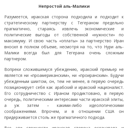
Непростой аль-Малики
Разумеется, иракская сторона подходила и подходит к
стратегическому партнерству с Тегераном предельно
прагматично, стараясь извлечь экономические и
политические выгоды от собственной «нужности» по
максимуму. И свою часть «оплаты» за партнерство Иран
вносил в полном объеме, несмотря на то, что Нури аль-
Малики всегда был для Тегерана очень сложным
партнером.
Вопреки сложившемуся убеждению, иракский премьер не
является ни «проамериканским», ни «проиранским». Будучи
убежденным шиитом, он, тем не менее, в первую очередь
позиционирует себя как арабский и иракский националист.
Его сотрудничество с Ираном продиктовано, в первую
очередь, политическими интересами части иракской элиты,
а уж затем – какими-либо идеологическими
соображениями. Впрочем, и в отношении США он
придерживается столь же прагматичного подхода.
Все эти сложности иранская сторона осознавала и