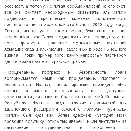
осознает, а потому, не питая особых иллюзий на его счет,
все же считает необходимым оказывать аль-Малики
поддержку в критические моменты политического
противостояния в Ираке, как это было в 2010 году, когда
Тегеран, используя все свое влияние, буквально заставил
сторонников «ас-Садр» поддержать его кандидатуру на
пост премьера. Сравнение официальных заявлений
Ахмадинежада и аль-Малики, сделанных в ходе нынешнего
визита – яркий пример того, каким непростым партнером
для Тегерана является иракский премьер.
«Процветание, прогресс и безопасность Ирака
воспринимается нами как процветание, прогресс и
безопасность Ирана», заявил иранский президент. «Мы
полны решимости использовать все доступные
возможности для развития братских отношений. Исламская
Республика Иран не видит никаких ограничений для
дальнейшего расширения связей с Ираком». Нури аль-
Малики был куда как более сдержан: «Сегодня Ирак
проводит политику "открытых дверей", и мы выступаем за
расширение сотрудничества и отношений с