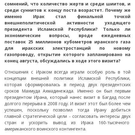
сомнений, что количество жертв и среди шиитов, и
среди суннитов к концу поста возрастет. Почему же
именно Ирак стал финальной точкой
внешнеполитической активности уходящего
президента Исламской Республики? Только ли
экономические вопросы, вроде ежедневных
поставок 25 миллионов кубометров иранского газа
для иракских электростанций по новому
газопроводу, открытие которого запланировано на
конец августа, обсуждались в ходе этого визита?
Отношения с Ираком всегда играли особую роль в той
концепции внешней политики Исламской Республики,
которая сформировалась в период двух президентских
сроков Махмуда Ахмадинежада. Именно он был первым
президентом Ирана, который нанес визит в Багдад после
долгого перерыва в 2008 году. И визит этот был более чем
успешен, поскольку позволил тогда Ирану добиться
главной стратегической цели - согласовать интересы двух
стран и ускорить вывод из Ирака 160-тысячного
американского воинского контингента.