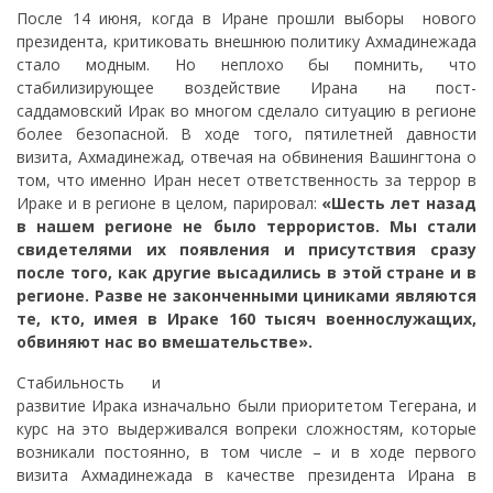
После 14 июня, когда в Иране прошли выборы нового
президента, критиковать внешнюю политику Ахмадинежада
стало модным. Но неплохо бы помнить, что
стабилизирующее воздействие Ирана на пост-
саддамовский Ирак во многом сделало ситуацию в регионе
более безопасной. В ходе того, пятилетней давности
визита, Ахмадинежад, отвечая на обвинения Вашингтона о
том, что именно Иран несет ответственность за террор в
Ираке и в регионе в целом, парировал:
«Шесть лет назад
в нашем регионе не было террористов. Мы стали
свидетелями их появления и присутствия сразу
после того, как другие высадились в этой стране и в
регионе. Разве не законченными циниками являются
те, кто, имея в Ираке 160 тысяч военнослужащих,
обвиняют нас во вмешательстве».
Стабильность и
развитие Ирака изначально были приоритетом Тегерана, и
курс на это выдерживался вопреки сложностям, которые
возникали постоянно, в том числе – и в ходе первого
визита Ахмадинежада в качестве президента Ирана в