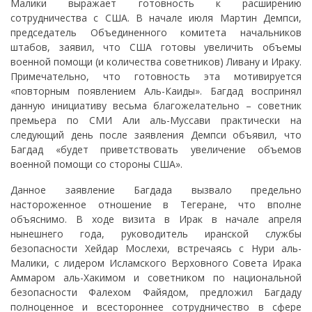
Малики выражает готовность к расширению
сотрудничества с США. В начале июля Мартин Демпси,
председатель Объединенного комитета начальников
штабов, заявил, что США готовы увеличить объемы
военной помощи (и количества советников) Ливану и Ираку.
Примечательно, что готовность эта мотивируется
«повторным появлением Аль-Каиды». Багдад воспринял
данную инициативу весьма благожелательно – советник
премьера по СМИ Али аль-Муссави практически на
следующий день после заявления Демпси объявил, что
Багдад «будет приветствовать увеличение объемов
военной помощи со стороны США».
Данное заявление Багдада вызвало предельно
настороженное отношение в Тегеране, что вполне
объяснимо. В ходе визита в Ирак в начале апреля
нынешнего года, руководитель иранской службы
безопасности Хейдар Мослехи, встречаясь с Нури аль-
Малики, с лидером Исламского Верховного Совета Ирака
Аммаром аль-Хакимом и советником по национальной
безопасности Фалехом Файядом, предложил Багдаду
полноценное и всестороннее сотрудничество в сфере