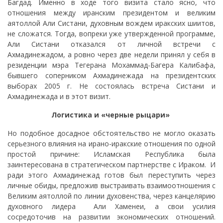
Багдад. Именно в ходе того визита стало ясно, что
отношения между иранским президентом и великим
аятоллой Али Систани, духовным вождем иракских шиитов,
не сложатся. Тогда, вопреки уже утвержденной программе,
Али Систани отказался от личной встречи с
Ахмадинежадом, а ровно через две недели принял у себя в
резиденции мэра Тегерана Мохаммад-Багера Калибафа,
бывшего соперником Ахмадинежада на президентских
выборах 2005 г. Не состоялась встреча Систани и
Ахмадинежада и в этот визит.
Логистика и «черные рыцари»
Но подобное досадное обстоятельство не могло оказать
серьезного влияния на ирано-иракские отношения по одной
простой причине: Исламская Республика была
заинтересована в стратегическом партнерстве с Ираком. И
ради этого Ахмадинежад готов был переступить через
личные обиды, предложив выстраивать взаимоотношения с
Великим аятоллой по линии духовенства, через канцелярию
духовного лидера Али Хаменеи, а свои усилия
сосредоточив на развитии экономических отношений.