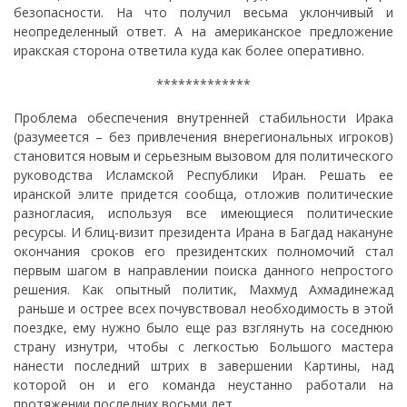
безопасности. На что получил весьма уклончивый и
неопределенный ответ. А на американское предложение
иракская сторона ответила куда как более оперативно.
*************
Проблема обеспечения внутренней стабильности Ирака
(разумеется – без привлечения внерегиональных игроков)
становится новым и серьезным вызовом для политического
руководства Исламской Республики Иран. Решать ее
иранской элите придется сообща, отложив политические
разногласия, используя все имеющиеся политические
ресурсы. И блиц-визит президента Ирана в Багдад накануне
окончания сроков его президентских полномочий стал
первым шагом в направлении поиска данного непростого
решения. Как опытный политик, Махмуд Ахмадинежад
раньше и острее всех почувствовал необходимость в этой
поездке, ему нужно было еще раз взглянуть на соседнюю
страну изнутри, чтобы с легкостью Большого мастера
нанести последний штрих в завершении Картины, над
которой он и его команда неустанно работали на
протяжении последних восьми лет.