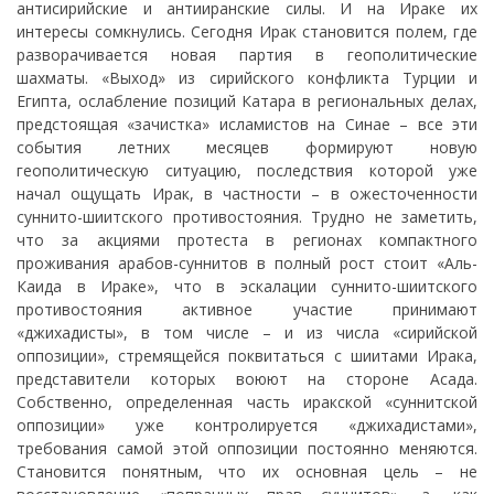
антисирийские и антииранские силы. И на Ираке их
интересы сомкнулись. Сегодня Ирак становится полем, где
разворачивается новая партия в геополитические
шахматы. «Выход» из сирийского конфликта Турции и
Египта, ослабление позиций Катара в региональных делах,
предстоящая «зачистка» исламистов на Синае – все эти
события летних месяцев формируют новую
геополитическую ситуацию, последствия которой уже
начал ощущать Ирак, в частности – в ожесточенности
суннито-шиитского противостояния. Трудно не заметить,
что за акциями протеста в регионах компактного
проживания арабов-суннитов в полный рост стоит «Аль-
Каида в Ираке», что в эскалации суннито-шиитского
противостояния активное участие принимают
«джихадисты», в том числе – и из числа «сирийской
оппозиции», стремящейся поквитаться с шиитами Ирака,
представители которых воюют на стороне Асада.
Собственно, определенная часть иракской «суннитской
оппозиции» уже контролируется «джихадистами»,
требования самой этой оппозиции постоянно меняются.
Становится понятным, что их основная цель – не