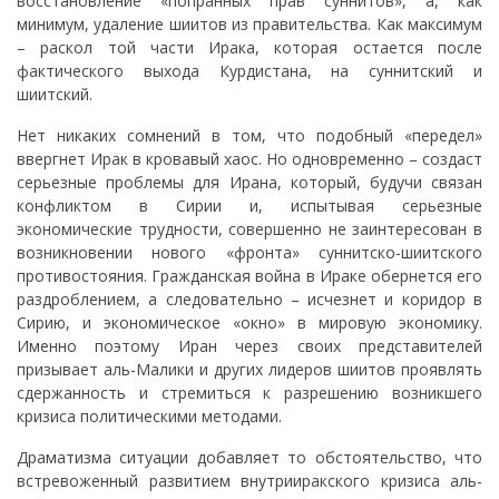
восстановление «попранных прав суннитов», а, как
минимум, удаление шиитов из правительства. Как максимум
– раскол той части Ирака, которая остается после
фактического выхода Курдистана, на суннитский и
шиитский.
Нет никаких сомнений в том, что подобный «передел»
ввергнет Ирак в кровавый хаос. Но одновременно – создаст
серьезные проблемы для Ирана, который, будучи связан
конфликтом в Сирии и, испытывая серьезные
экономические трудности, совершенно не заинтересован в
возникновении нового «фронта» суннитско-шиитского
противостояния. Гражданская война в Ираке обернется его
раздроблением, а следовательно – исчезнет и коридор в
Сирию, и экономическое «окно» в мировую экономику.
Именно поэтому Иран через своих представителей
призывает аль-Малики и других лидеров шиитов проявлять
сдержанность и стремиться к разрешению возникшего
кризиса политическими методами.
Драматизма ситуации добавляет то обстоятельство, что
встревоженный развитием внутрииракского кризиса аль-