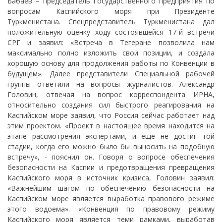
Бабаев – председатель Государственного предприятия по
вопросам Каспийского моря при Президенте
Туркменистана. Спецпредставитель Туркменистана дал
положительную оценку ходу состоявшейся 17-й встречи
СРГ и заявил: «Встреча в Тегеране позволила нам
максимально полно изложить свои позиции, и создала
хорошую основу для продолжения работы по Конвенции в
будущем». Далее представители Специальной рабочей
группы ответили на вопросы журналистов. Александр
Головин, отвечая на вопрос корреспондента ИРНА,
относительно создания сил быстрого реагирования на
Каспийском море заявил, что Россия сейчас работает над
этим проектом. «Проект в настоящее время находится на
этапе рассмотрения экспертами, и еще не достиг той
стадии, когда его можно было бы выносить на подобную
встречу», - пояснил он. Говоря о вопросе обеспечения
безопасности на Каспии и предотвращения превращения
Каспийского моря в источник кризиса, Головин заявил:
«Важнейшим шагом по обеспечению безопасности на
Каспийском море является выработка правового режиме
этого водоема». «Конвенция по правовому режиму
Каспийского моря является теми рамками, выработав