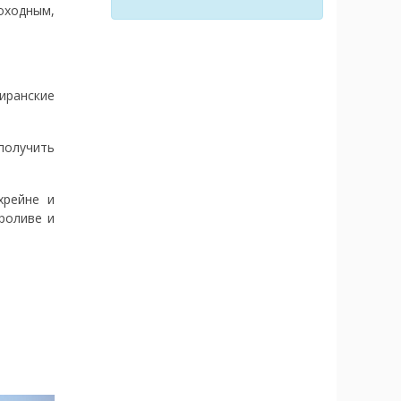
оходным,
иранские
получить
хрейне и
роливе и