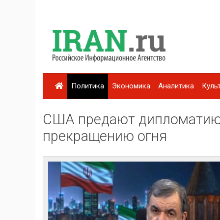
Политика
Экономика
Аналитика
Куль
США предают дипломатию,
прекращению огня