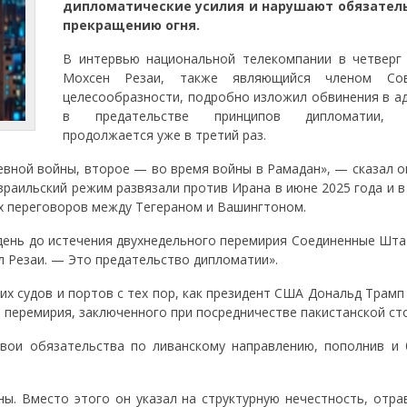
дипломатические усилия и нарушают обязатель
прекращению огня.
В интервью национальной телекомпании в четверг
Мохсен Резаи, также являющийся членом Со
целесообразности, подробно изложил обвинения в а
в предательстве принципов дипломатии, 
продолжается уже в третий раз.
вной войны, второе — во время войны в Рамадан», — сказал он
раильский режим развязали против Ирана в июне 2025 года и в
х переговоров между Тегераном и Вашингтоном.
а день до истечения двухнедельного перемирия Соединенные Шт
л Резаи. — Это предательство дипломатии».
х судов и портов с тех пор, как президент США Дональд Трамп
я перемирия, заключенного при посредничестве пакистанской ст
вои обязательства по ливанскому направлению, пополнив и 
ны. Вместо этого он указал на структурную нечестность, отр