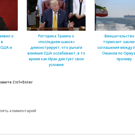
аявил о
Риторика Трампа о
Вмешательство
 в
«последнем шансе»
тормозит заклю
 США и
демонстрирует, что рычаги
соглашения между 
влияния США ослабевают, в то
Оманом по Ормуз
время как Иран диктует свои
проливу
условия
мите Ctrl+Enter
влять комментарий