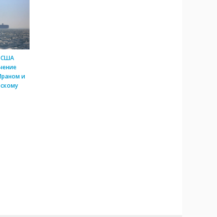
 США
чение
Ираном и
скому