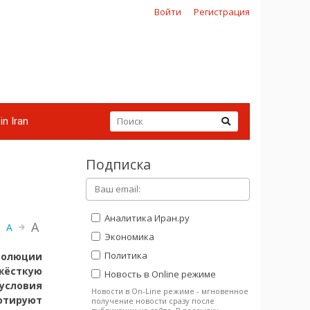
Войти
Регистрация
in Iran
Подписка
Аналитика Иран.ру
A
A
Экономика
Политика
волюции
жёсткую
Новость в Online режиме
условия
Новости в On-Line режиме - мгновенное
тируют
получение новости сразу после