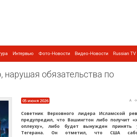
тура
Интервью
Фото-Новости
Видео-Новости
Russian TV 
 нарушая обязательства по
05 июня 2026
A
Советник Верховного лидера Исламской ре
предупредил, что Вашингтон либо получит «
оплеуху», либо будет вынужден принять 
Тегерана. Он отметил, что США сабо