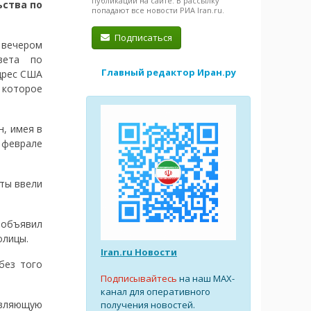
публикации на сайте. В рассылку
ства по
попадают все новости РИА Iran.ru.
Подписаться
 вечером
вета по
Главный редактор Иран.ру
дрес США
которое
, имея в
 феврале
аты ввели
 объявил
олицы.
Iran.ru Новости
без того
Подписывайтесь
на наш MAX-
канал для оперативного
авляющую
получения новостей.