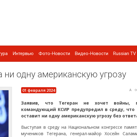
тура
Интервью
Фото-Новости
Видео-Новости
Russian TV 
а ни одну американскую угрозу
01 февраля 2024
A
Заявив, что Тегеран не хочет войны, г
командующий КСИР предупредил в среду, что 
оставит ни одну американскую угрозу без ответ
Выступая в среду на Национальном конгрессе памят
мучеников Тегерана, генерал-майор Хосейн Салам