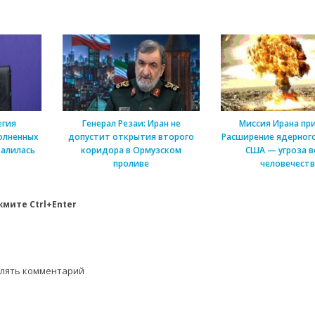
егия
Генерал Резаи: Иран не
Миссия Ирана пр
олненных
допустит открытия второго
Расширение ядерного
алилась
коридора в Ормузском
США — угроза в
проливе
человечеств
мите Ctrl+Enter
влять комментарий