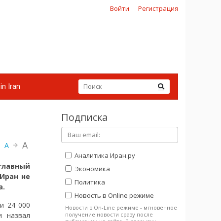
Войти
Регистрация
in Iran
Подписка
A
A
Аналитика Иран.ру
лавный
Экономика
Иран не
Политика
а.
Новость в Online режиме
и 24 000
Новости в On-Line режиме - мгновенное
получение новости сразу после
и назвал