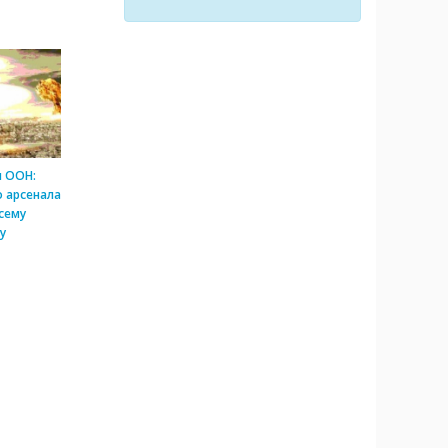
и ООН:
 арсенала
сему
у