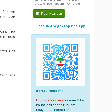
публикации на сайте. В рассылку
попадают все новости РИА Iran.ru.
, Салами
Подписаться
со своими
Главный редактор Иран.ру
ровал на
я и свою
ется без
ескольких
Iran.ru Новости
Подписывайтесь
на наш MAX-
канал для оперативного
получения новостей.