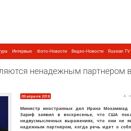
тура
Интервью
Фото-Новости
Видео-Новости
Russian TV 
ляются ненадежным партнером 
09 апреля 2018
A
Министр иностранных дел Ирана Мохаммад
Зариф заявил в воскресенье, что США пок
недвусмысленных выражениях, что они не я
надежным партнером, когда речь идет о соб