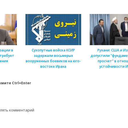
рации в
Сухопутные войска КСИР
Рухани: США и И
 требует
задержали восьмерых
допустили "фундам
ения
вооруженных боевиков на юго-
просчет" в отно
востоке Ирана
устойчивости И
мите Ctrl+Enter
влять комментарий