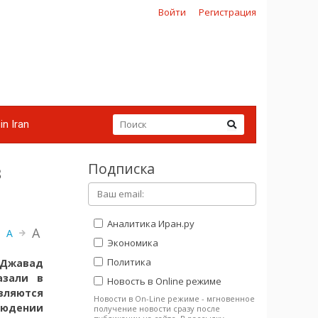
Войти
Регистрация
in Iran
Подписка
в
Аналитика Иран.ру
A
A
Экономика
Политика
 Джавад
азали в
Новость в Online режиме
вляются
Новости в On-Line режиме - мгновенное
людении
получение новости сразу после