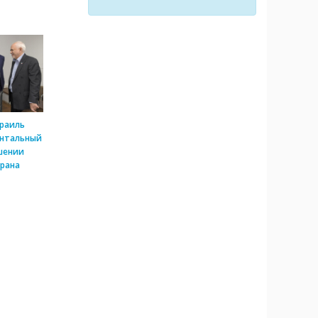
зраиль
ентальный
шении
рана