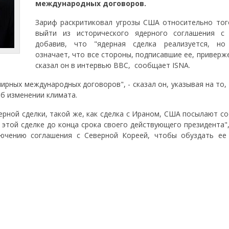
международных договоров.
Зариф раскритиковал угрозы США относительно тог
выйти из исторического ядерного соглашения с
добавив, что "ядерная сделка реализуется, н
означает, что все стороны, подписавшие ее, приверже
сказал он в интервью BBC, сообщает ISNA.
рных международных договоров", - сказал он, указывая на то,
б изменении климата.
дерной сделки, такой же, как сделка с Ираном, США посылают 
этой сделке до конца срока своего действующего президента",
лючению соглашения с Северной Кореей, чтобы обуздать ее