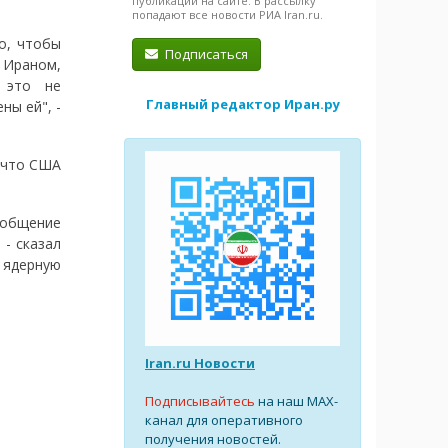
публикации на сайте. В рассылку
попадают все новости РИА Iran.ru.
о, чтобы
Подписаться
 Ираном,
о это не
Главный редактор Иран.ру
ны ей", -
 что США
сообщение
 - сказал
 ядерную
Iran.ru Новости
Подписывайтесь
на наш MAX-
канал для оперативного
получения новостей.