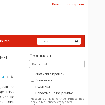
Войти
Регистрация
in Iran
Подписка
 на
Аналитика Иран.ру
A
A
Экономика
Политика
юдали за
ентских
Новость в Online режиме
х или по
Новости в On-Line режиме - мгновенное
али семь
получение новости сразу после