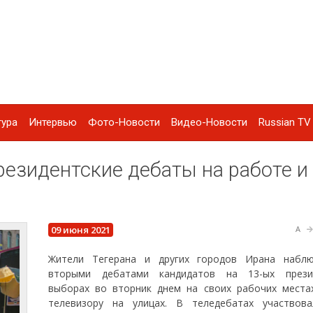
тура
Интервью
Фото-Новости
Видео-Новости
Russian TV 
езидентские дебаты на работе и
09 июня 2021
A
Жители Тегерана и других городов Ирана набл
вторыми дебатами кандидатов на 13-ых презид
выборах во вторник днем ​​на своих рабочих места
телевизору на улицах. В теледебатах участвов