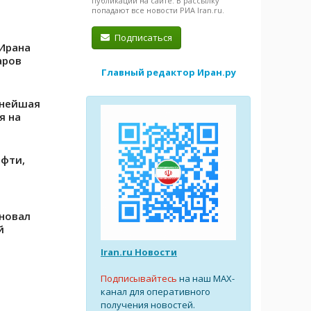
публикации на сайте. В рассылку
попадают все новости РИА Iran.ru.
Подписаться
 Ирана
аров
Главный редактор Иран.ру
пнейшая
я на
ефти,
новал
й
Iran.ru Новости
Подписывайтесь
на наш MAX-
канал для оперативного
получения новостей.