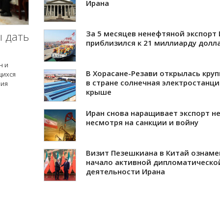
Ирана
За 5 месяцев ненефтяной экспорт
 дать
приблизился к 21 миллиарду долл
н и
В Хорасане-Резави открылась кру
щихся
в стране солнечная электростанци
ния
крыше
Иран снова наращивает экспорт н
несмотря на санкции и войну
Визит Пезешкиана в Китай ознаме
начало активной дипломатическо
деятельности Ирана