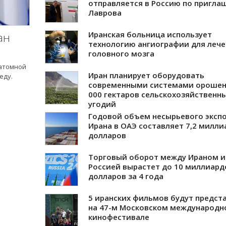
отправляется в Россию по пригл
Лаврова
Иранская больница использует
ан
технологию ангиографии для леч
головного мозга
 атомной
Иран планирует оборудовать
еду.
современными системами орошен
000 гектаров сельскохозяйственн
угодий
Годовой объем несырьевого эксп
Ирана в ОАЭ составляет 7,2 милли
долларов
Торговый оборот между Ираном и
Россией вырастет до 10 миллиард
долларов за 4 года
5 иранских фильмов будут предст
на 47-м Московском международн
кинофестивале