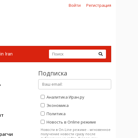
Войти
Регистрация
in Iran
Подписка
ь
Аналитика Иран.ру
Экономика
Политика
ят
Новость в Online режиме
Новости в On-Line режиме - мгновенное
рагчи
получение новости сразу после