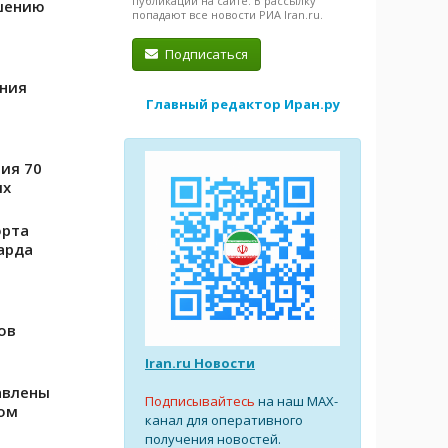
публикации на сайте. В рассылку
ашению
попадают все новости РИА Iran.ru.
Подписаться
ения
Главный редактор Иран.ру
ия 70
ых
орта
арда
ов
Iran.ru Новости
авлены
Подписывайтесь
на наш MAX-
ом
канал для оперативного
получения новостей.