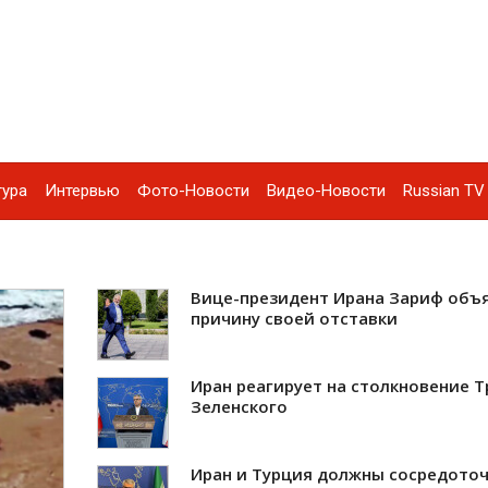
тура
Интервью
Фото-Новости
Видео-Новости
Russian TV 
Вице-президент Ирана Зариф объ
причину своей отставки
Иран реагирует на столкновение Т
Зеленского
Иран и Турция должны сосредото