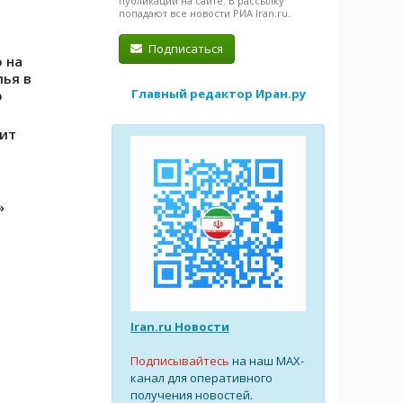
публикации на сайте. В рассылку
попадают все новости РИА Iran.ru.
Подписаться
 на
лья в
Главный редактор Иран.ру
о
ит
»
Iran.ru Новости
Подписывайтесь
на наш MAX-
канал для оперативного
получения новостей.