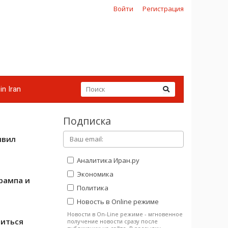
Войти
Регистрация
in Iran
Подписка
явил
Аналитика Иран.ру
Экономика
рампа и
Политика
Новость в Online режиме
Новости в On-Line режиме - мгновенное
читься
получение новости сразу после