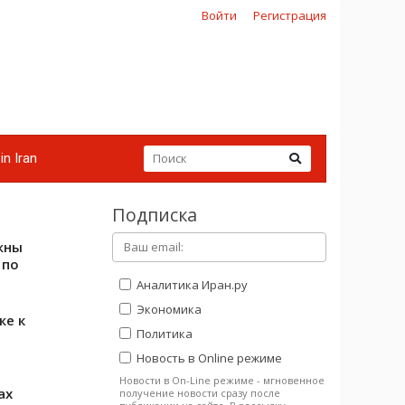
Войти
Регистрация
in Iran
Подписка
жны
 по
Аналитика Иран.ру
Экономика
же к
Политика
Новость в Online режиме
Новости в On-Line режиме - мгновенное
ах
получение новости сразу после