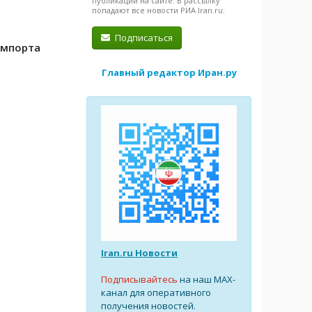
публикации на сайте. В рассылку
в
попадают все новости РИА Iran.ru.
Подписаться
импорта
Главный редактор Иран.ру
Iran.ru Новости
Подписывайтесь
на наш MAX-
канал для оперативного
получения новостей.