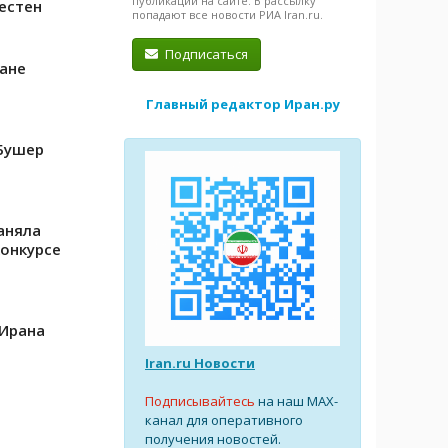
публикации на сайте. В рассылку
естен
попадают все новости РИА Iran.ru.
Подписаться
ане
Главный редактор Иран.ру
Бушер
аняла
онкурсе
Ирана
Iran.ru Новости
Подписывайтесь
на наш MAX-
канал для оперативного
получения новостей.