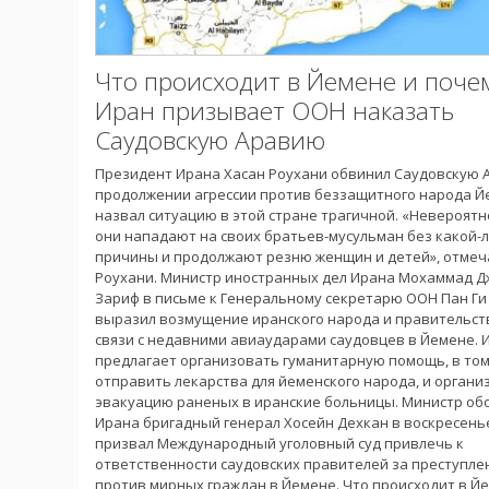
Что происходит в Йемене и поче
Иран призывает ООН наказать
Саудовскую Аравию
Президент Ирана Хасан Роухани обвинил Саудовскую 
продолжении агрессии против беззащитного народа Й
назвал ситуацию в этой стране трагичной. «Невероятн
они нападают на своих братьев-мусульман без какой-
причины и продолжают резню женщин и детей», отмеч
Роухани. Министр иностранных дел Ирана Мохаммад 
Зариф в письме к Генеральному секретарю ООН Пан Ги
выразил возмущение иранского народа и правительст
связи с недавними авиаударами саудовцев в Йемене. 
предлагает организовать гуманитарную помощь, в том
отправить лекарства для йеменского народа, и органи
эвакуацию раненых в иранские больницы. Министр о
Ирана бригадный генерал Хосейн Дехкан в воскресень
призвал Международный уголовный суд привлечь к
ответственности саудовских правителей за преступле
против мирных граждан в Йемене. Что происходит в Й