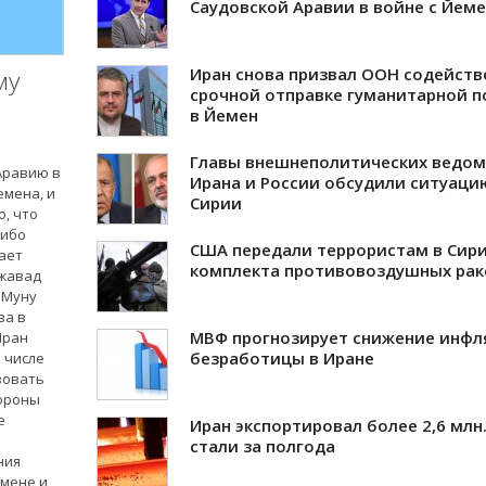
Саудовской Аравии в войне с Йем
Иран снова призвал ООН содейств
му
срочной отправке гуманитарной 
в Йемен
Главы внешнеполитических ведом
Аравию в
Ирана и России обсудили ситуаци
емена, и
Сирии
о, что
либо
США передали террористам в Сири
ает
комплекта противовоздушных рак
Джавад
 Муну
ва в
МВФ прогнозирует снижение инфл
Иран
безработицы в Иране
 числе
зовать
бороны
е
Иран экспортировал более 2,6 млн
стали за полгода
ния
емене и