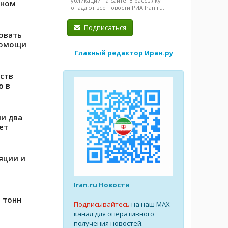
публикации на сайте. В рассылку
еном
попадают все новости РИА Iran.ru.
Подписаться
овать
помощи
Главный редактор Иран.ру
ств
ю в
и два
ет
яции и
Iran.ru Новости
. тонн
Подписывайтесь
на наш MAX-
канал для оперативного
получения новостей.