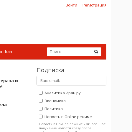
Войти
Регистрация
in Iran
Подписка
ерана и
м
Аналитика Иран.ру
Экономика
ила
Политика
Новость в Online режиме
Новости в On-Line режиме - мгновенное
получение новости сразу после