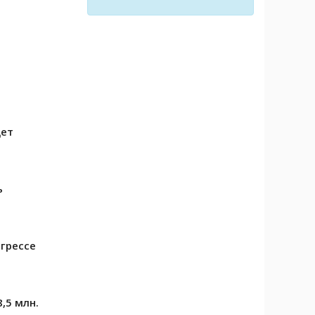
дет
ь
е
грессе
,5 млн.