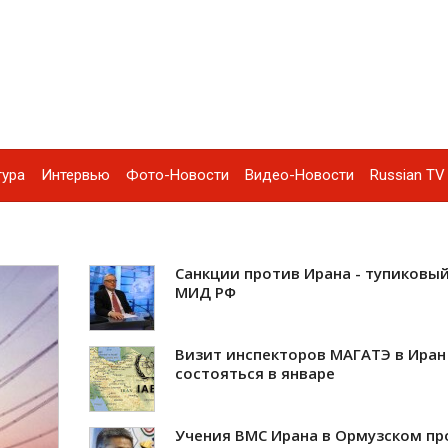
тура
Интервью
Фото-Новости
Видео-Новости
Russian TV 
Санкции против Ирана - тупиковый
МИД РФ
Визит инспекторов МАГАТЭ в Ира
состояться в январе
Учения ВМС Ирана в Ормузском пр