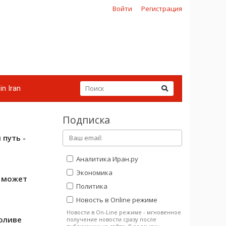
Войти
Регистрация
in Iran
Подписка
 путь -
Аналитика Иран.ру
Экономика
н может
Политика
Новость в Online режиме
Новости в On-Line режиме - мгновенное
оливе
получение новости сразу после