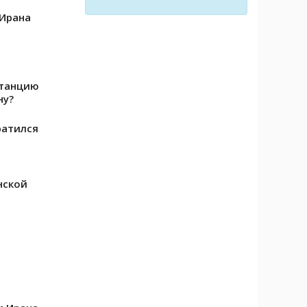
 Ирана
станцию
ну?
ратился
нской