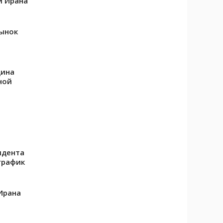
и Ирана
рынок
щина
ной
идента
график
Ирана