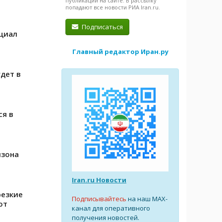
публикации на сайте. В рассылку
попадают все новости РИА Iran.ru.
Подписаться
циал
Главный редактор Иран.ру
дет в
ся в
мзона
Iran.ru Новости
резкие
Подписывайтесь
на наш MAX-
ют
канал для оперативного
получения новостей.