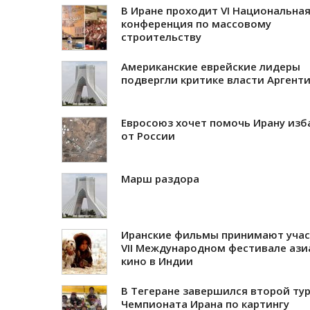
В Иране проходит VI Национальна
конференция по массовому
строительству
Американские еврейские лидеры
подвергли критике власти Аргент
Евросоюз хочет помочь Ирану изб
от России
Марш раздора
Иранские фильмы принимают учас
VII Международном фестивале ази
кино в Индии
В Тегеране завершился второй ту
Чемпионата Ирана по картингу