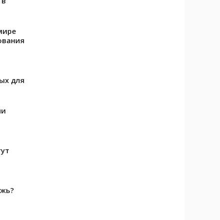
 в
мире
ования
ых для
чи
гут
ежь?