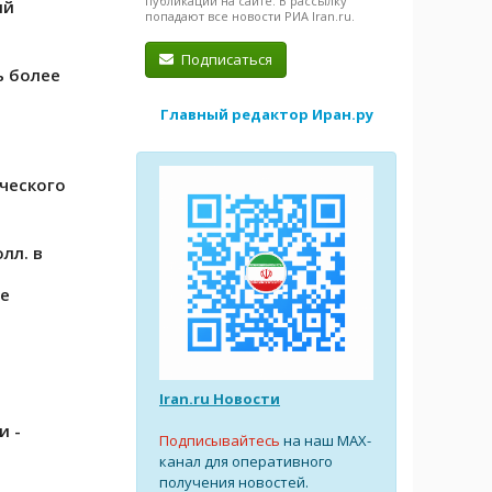
публикации на сайте. В рассылку
ий
попадают все новости РИА Iran.ru.
Подписаться
ь более
Главный редактор Иран.ру
ческого
лл. в
де
Iran.ru Новости
и -
Подписывайтесь
на наш MAX-
канал для оперативного
получения новостей.