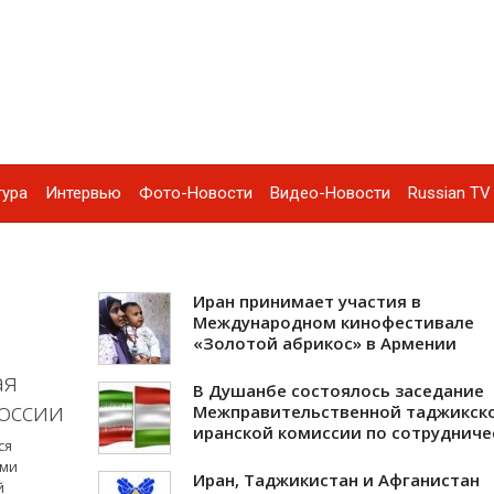
тура
Интервью
Фото-Новости
Видео-Новости
Russian TV 
Иран принимает участия в
Международном кинофестивале
«Золотой абрикос» в Армении
ая
В Душанбе состоялось заседание
оссии
Межправительственной таджикск
иранской комиссии по сотрудниче
ся
ами
Иран, Таджикистан и Афганистан
й