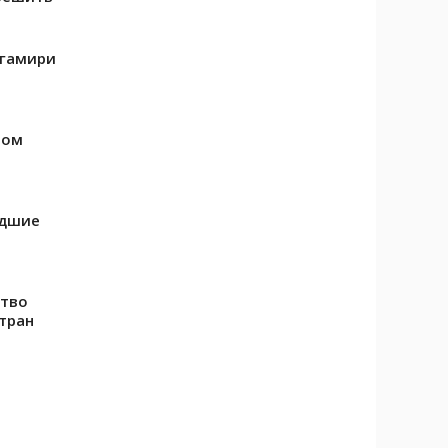
Агамири
ром
едшие
ство
тран