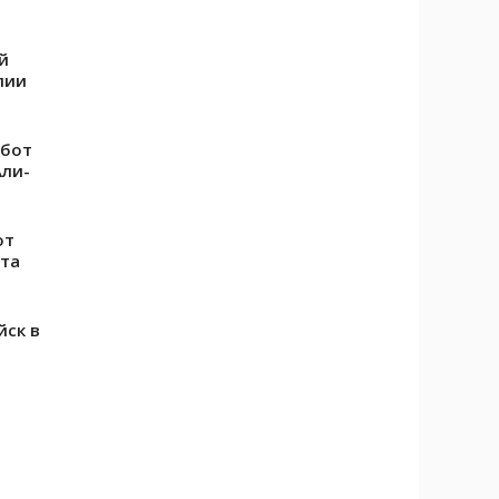
й
лии
абот
Али-
от
та
йск в