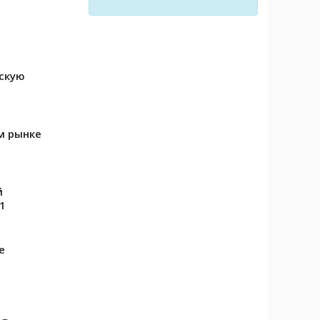
скую
м рынке
й
1
е