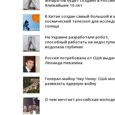
аппаратов будет создано в России
ближайшие 10 лет
В Китае создан самый большой в 
космический телескоп для исслед
солнца
На Украине разработали робот,
способный работать на недоступн
водолаза глубинах
Россия потребовала от США выда
Леонида Невзлина
Генерал-майор Чжу Чэнху: США мо
развязать ядерную войну
О чем мечтает российская молод