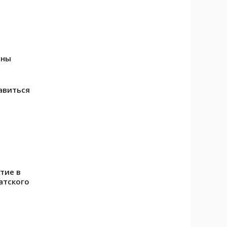
я
ины
авиться
тие в
атского
р