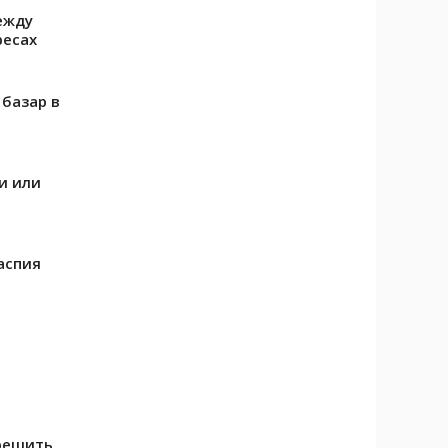
ежду
ресах
 базар в
и или
аспия
 решить