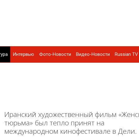
тура
Интервью
Фото-Новости
Видео-Новости
Russian TV 
Иранский художественный фильм «Женс
тюрьма» был тепло принят на
международном кинофестивале в Дели.