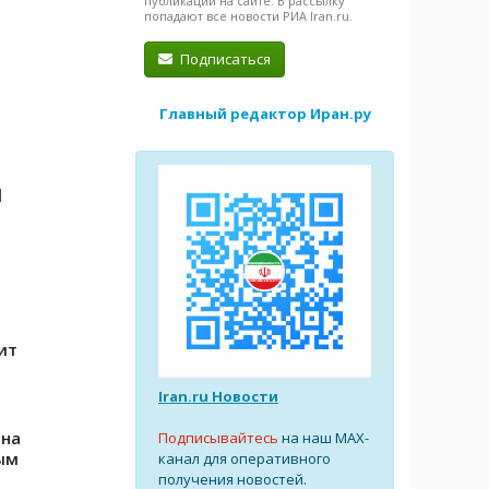
публикации на сайте. В рассылку
попадают все новости РИА Iran.ru.
Подписаться
Главный редактор Иран.ру
я
ит
Iran.ru Новости
ана
Подписывайтесь
на наш MAX-
ым
канал для оперативного
получения новостей.