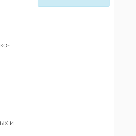
ко-
ых и