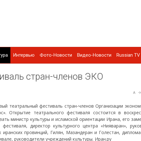
тура
Интервью
Фото-Новости
Видео-Новости
Russian TV 
иваль стран-членов ЭКО
A
вый театральный фестиваль стран-членов Организации эконом
рс». Открытие театрального фестиваля состоится в воскрес
вать министр культуры и исламской ориентации Ирана, его зам
 фестиваля, директор культурного центра «Нияваран», руко
х иранских провинций, Гилян, Мазандеран и Голестан, диплома
ивале, руководители учреждений культуры. Иран.ру