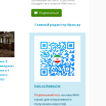
публикации на сайте. В рассылку
попадают все новости РИА Iran.ru.
Подписаться
Главный редактор Иран.ру
на: В
Рамадана»
ея и 5
рного
СКО
Iran.ru Новости
Подписывайтесь
на наш MAX-
канал для оперативного
получения новостей.