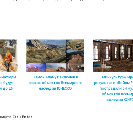
иниатюры
Замок Аламут включен в
Минкультуры Ира
ве будут
список объектов Всемирного
результате «Войны 
я до 26
наследия ЮНЕСКО
пострадали 54 муз
объектов всеми
наследия ЮНЕ
мите Ctrl+Enter