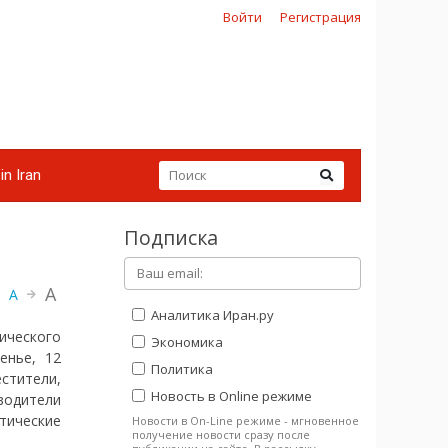
Войти
Регистрация
in Iran
Подписка
A
A
Аналитика Иран.ру
ического
Экономика
енье, 12
Политика
естители,
Новость в Online режиме
водители
тические
Новости в On-Line режиме - мгновенное
получение новости сразу после