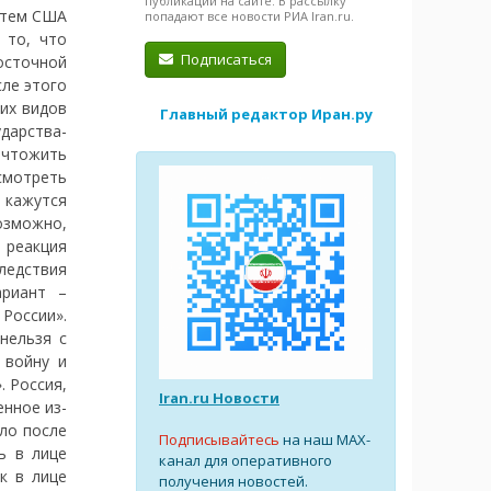
публикации на сайте. В рассылку
затем США
попадают все новости РИА Iran.ru.
 то, что
Подписаться
осточной
сле этого
их видов
Главный редактор Иран.ру
дарства-
ичтожить
смотреть
 кажутся
озможно,
 реакция
ледствия
ариант –
России».
нельзя с
 войну и
 Россия,
Iran.ru Новости
енное из-
ло после
Подписывайтесь
на наш MAX-
ь в лице
канал для оперативного
к в лице
получения новостей.