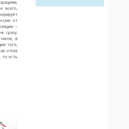
орациям,
е всего,
гнорирует
оссию от
озицию –
е сразу.
тиков, в
цию того,
как отказ
, то есть