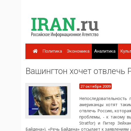
Политика
Экономика
Аналитика
Куль
Вашингтон хочет отвлечь 
27 октября 2009
Непоследовательность 
американцы хотят таки
отвлечь Россию, которая
проблемы, - к такому в
Stratfor) и Питер Зейха
Байдена»). «Речь Байдена» отсылает к заявлениям 