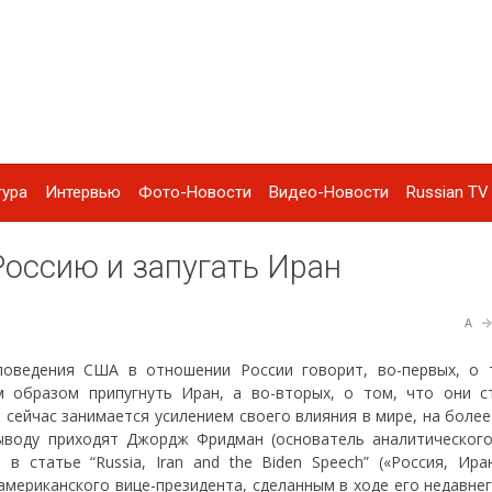
тура
Интервью
Фото-Новости
Видео-Новости
Russian TV 
Россию и запугать Иран
A
поведения США в отношении России говорит, во-первых, о 
м образом припугнуть Иран, а во-вторых, о том, что они с
 сейчас занимается усилением своего влияния в мире, на боле
ыводу приходят Джордж Фридман (основатель аналитического
н в статье “Russia, Iran and the Biden Speech” («Россия, Ир
американского вице-президента, сделанным в ходе его недавне