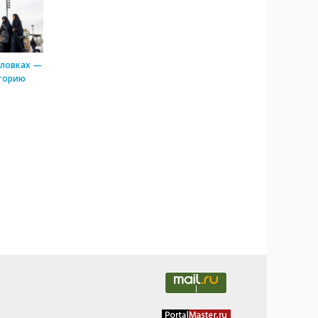
оловках —
торию