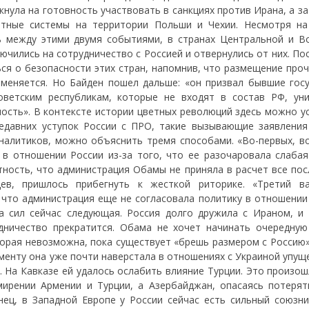
кнула на готовность участвовать в санкциях против Ирана, а 
етные системы на территории Польши и Чехии. Несмотря на
ь между этими двумя событиями, в странах Центральной и В
чились на сотрудничество с Россией и отвернулись от них. По
ся о безопасности этих стран, напомнив, что размещение проч
меняется. Но Байден пошел дальше: «он призвал бывшие госу
ветским республикам, которые не входят в состав РФ, ун
ость». В контексте истории цветных революций здесь можно у
едавних уступок России с ПРО, такие вызывающие заявления
налитиков, можно объяснить тремя способами. «Во-первых, в
в отношении России из-за того, что ее разочаровала слабая
тность, что администрация Обамы не приняла в расчет все пос
ев, пришлось прибегнуть к жесткой риторике. «Третий в
 что администрация еще не согласовала политику в отношении 
а сил сейчас следующая. Россия долго дружила с Ираном, и 
дничество прекратится. Обама не хочет начинать очередную
орая невозможна, пока существует «брешь размером с Россию».
менту она уже почти наверстала в отношениях с Украиной упущ
 На Кавказе ей удалось ослабить влияние Турции. Это произош
мирении Армении и Турции, а Азербайджан, опасаясь потерят
нец, в Западной Европе у России сейчас есть сильный союзни