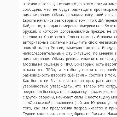
в Чехию и Польшу. Незадолго до этого Россия наме
сообщили, что не будут размещать противорак
администрация Обамы отрицала какую-либо связ
Европы начались разговоры о том, что США переклю
Байден подтвердил намерение Америки позаботить
оружия, о котором договаривались прежде, не от
сателлиты Советского Союза помочь бывшим со
авторитарные системы и защитить свою независим
прямой вызов России, замечают авторы. Ввиду н
непоследовательными. Эту ситуацию, по мнению а
администрация Обамы решила изменить политику 
Москвы на решение о ПРО. Во-вторых, есть вероя
отказа от ПРО», а чтобы успокоить европейц
разновидность второго сценария – состоит в том,
Как бы то ни было, считают авторы, расстановк
уверенностью утверждать, что теперь это сотру
предпочел бы создать антииранскую коалицию, кот
с другой стороны, набирает силы. К настоящему мо
за «Оранжевой революции» (рейтинг Ющенко упал).
того, как она предложила посредничество в при
Турции спонсора, стал задабривать Россию. Нако