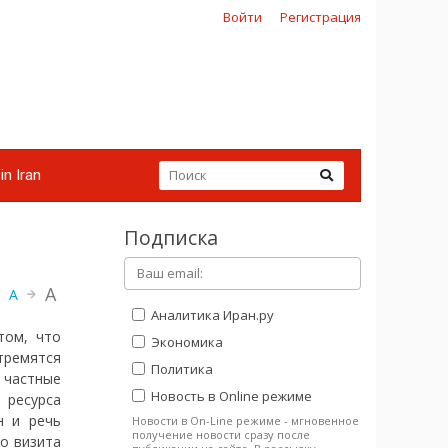
Войти
Регистрация
in Iran
Подписка
A
A
Аналитика Иран.ру
том, что
Экономика
тремятся
Политика
е частные
Новость в Online режиме
 ресурса
ан и речь
Новости в On-Line режиме - мгновенное
получение новости сразу после
го визита