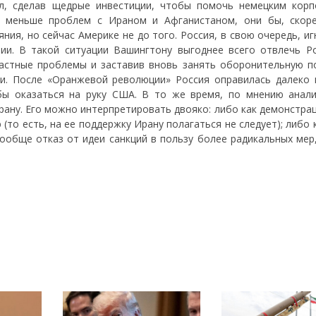
л, сделав щедрые инвестиции, чтобы помочь немецким корп
 меньше проблем с Ираном и Афганистаном, они бы, скоре
ния, но сейчас Америке не до того. Россия, в свою очередь, и
ии. В такой ситуации Вашингтону выгоднее всего отвлечь Р
частные проблемы и заставив вновь занять оборонительную п
и. После «Оранжевой революции» Россия оправилась далеко н
ы оказаться на руку США. В то же время, по мнению анали
рану. Его можно интерпретировать двояко: либо как демонстра
(то есть, на ее поддержку Ирану полагаться не следует); либо 
вообще отказ от идеи санкций в пользу более радикальных мер