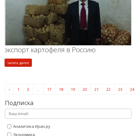
экспорт картофеля в Россию
читать далее
‹
1
2
...
17
18
19
20
21
22
23
24
Подписка
Аналитика Иран.ру
Экономика