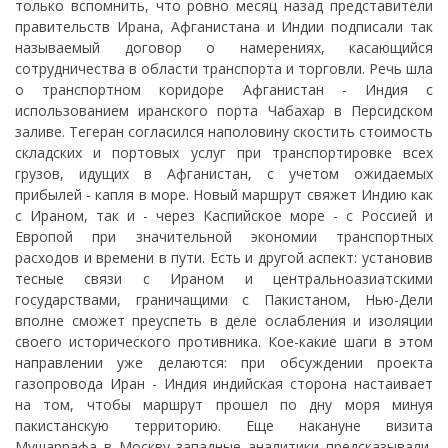
только вспомнить, что ровно месяц назад представители
правительств Ирана, Афганистана и Индии подписали так
называемый договор о намерениях, касающийся
сотрудничества в области транспорта и торговли. Речь шла
о транспортном коридоре Афганистан - Индия с
использованием иранского порта Чабахар в Персидском
заливе. Тегеран согласился наполовину скостить стоимость
складских и портовых услуг при транспортировке всех
грузов, идущих в Афганистан, с учетом ожидаемых
прибылей - капля в море. Новый маршрут свяжет Индию как
с Ираном, так и - через Каспийское море - с Россией и
Европой при значительной экономии транспортных
расходов и времени в пути. Есть и другой аспект: установив
тесные связи с Ираном и центральноазиатскими
государствами, граничащими с Пакистаном, Нью-Дели
вполне сможет преуспеть в деле ослабления и изоляции
своего исторического противника. Кое-какие шаги в этом
направлении уже делаются: при обсуждении проекта
газопровода Иран - Индия индийская сторона настаивает
на том, чтобы маршрут прошел по дну моря минуя
пакистанскую территорию. Еще накануне визита
Мушаррафа в Москву западные аналитики предсказывали,