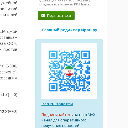
публикации на сайте. В рассылку
ужейной
попадают все новости РИА Iran.ru.
аильский
авителей
Подписаться
Главный редактор Иран.ру
США Джон
ставкам
еза ООН,
н против
К С-300,
егионе".
соседним
http')==0)
Iran.ru Новости
http')==0)
Подписывайтесь
на наш MAX-
канал для оперативного
получения новостей.