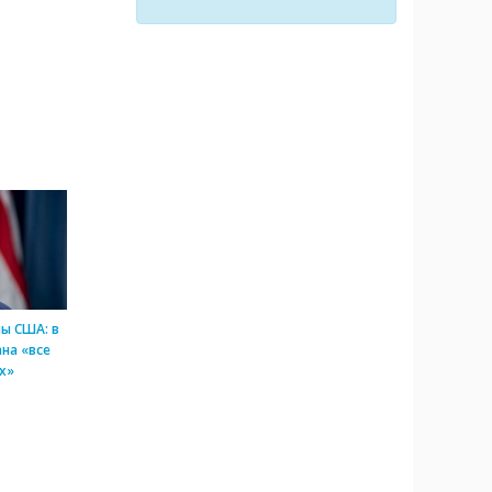
ы США: в
на «все
х»