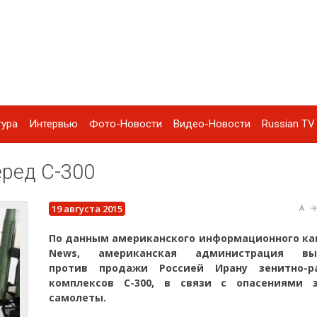
тура
Интервью
Фото-Новости
Видео-Новости
Russian TV 
ред С-300
19 августа 2015
A
По данным американского информационного кан
News, американская администрация выс
против продажи Россией Ирану зенитно-р
комплексов С-300, в связи с опасениями 
самолеты.