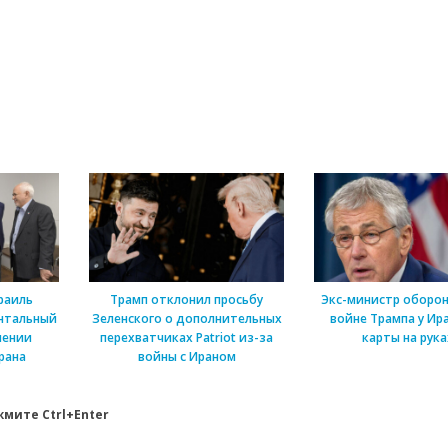
раиль
Трамп отклонил просьбу
Экс-министр оборон
нтальный
Зеленского о дополнительных
войне Трампа у Ира
шении
перехватчиках Patriot из-за
карты на рука
рана
войны с Ираном
мите Ctrl+Enter