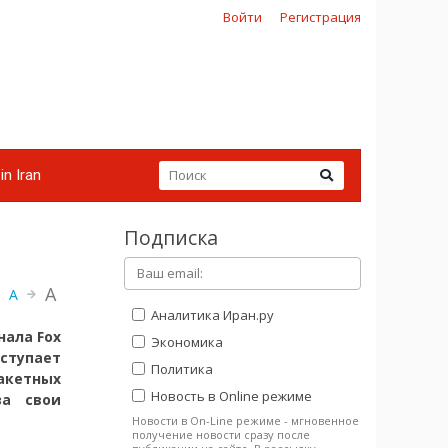
Войти
Регистрация
in Iran
Подписка
A
A
Аналитика Иран.ру
ала Fox
Экономика
тупает
Политика
акетных
Новость в Online режиме
за свои
Новости в On-Line режиме - мгновенное
получение новости сразу после