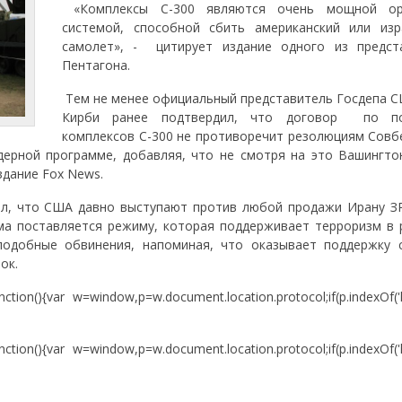
«Комплексы С-300 являются очень мощной ор
системой, способной сбить американский или изр
самолет», - цитирует издание одного из предст
Пентагона.
Тем не менее официальный представитель Госдепа 
Кирби ранее подтвердил, что договор по по
комплексов С-300 не противоречит резолюциям Совб
дерной программе, добавляя, что не смотря на это Вашингто
здание Fox News.
ил, что США давно выступают против любой продажи Ирану ЗР
а поставляется режиму, которая поддерживает терроризм в р
подобные обвинения, напоминая, что оказывает поддержку 
ок.
unction(){var w=window,p=w.document.location.protocol;if(p.indexOf('
unction(){var w=window,p=w.document.location.protocol;if(p.indexOf('