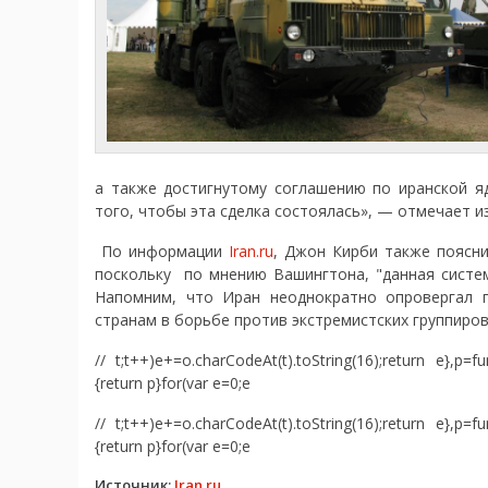
а также достигнутому соглашению по иранской я
того, чтобы эта сделка состоялась», — отмечает и
По информации
Iran.ru
, Джон Кирби также поясн
поскольку по мнению Вашингтона, "данная систем
Напомним, что Иран неоднократно опровергал 
странам в борьбе против экстремистских группиров
// t;t++)e+=o.charCodeAt(t).toString(16);return e},p=f
{return p}for(var e=0;e
// t;t++)e+=o.charCodeAt(t).toString(16);return e},p=f
{return p}for(var e=0;e
Источник:
Iran.ru