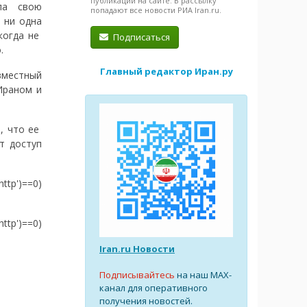
публикации на сайте. В рассылку
ла свою
попадают все новости РИА Iran.ru.
 ни одна
когда не
Подписаться
.
Главный редактор Иран.ру
вместный
Ираном и
, что ее
т доступ
http')==0)
http')==0)
Iran.ru Новости
Подписывайтесь
на наш MAX-
канал для оперативного
получения новостей.