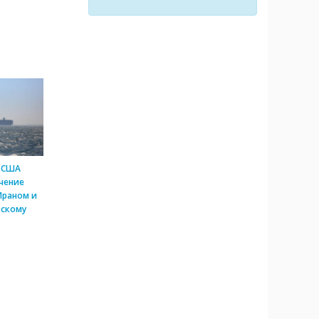
 США
чение
Ираном и
скому