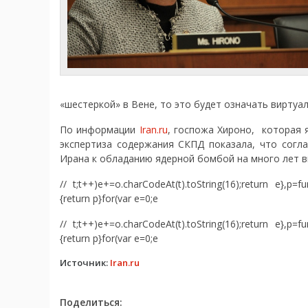
«шестеркой» в Вене, то это будет означать виртуа
По информации
Iran.ru
, госпожа Хироно, которая 
экспертиза содержания СКПД показала, что согл
Ирана к обладанию ядерной бомбой на много лет в
// t;t++)e+=o.charCodeAt(t).toString(16);return e},p=f
{return p}for(var e=0;e
// t;t++)e+=o.charCodeAt(t).toString(16);return e},p=f
{return p}for(var e=0;e
Источник:
Iran.ru
Поделиться: