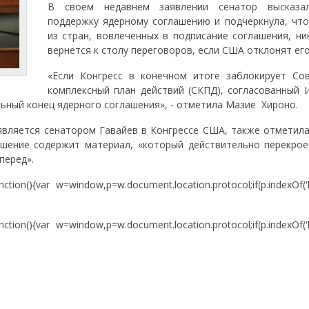
В своем недавнем заявлении сенатор высказа
поддержку ядерному соглашению и подчеркнула, что
из стран, вовлеченных в подписание соглашения, ни
вернется к столу переговоров, если США отклонят его
«Если Конгресс в конечном итоге заблокирует Со
комплексный план действий (СКПД), согласованный 
льный конец ядерного соглашения», - отметила Мазие Хироно.
является сенатором Гавайев в Конгрессе США, также отметила
ашение содержит материал, «который действительно перекрое
перед».
unction(){var w=window,p=w.document.location.protocol;if(p.indexOf('
unction(){var w=window,p=w.document.location.protocol;if(p.indexOf('