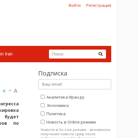
Войти
Регистрация
in Iran
Подписка
A
A
Аналитика Иран.ру
нгресса
Экономика
ировка
Политика
й будет
Новость в Online режиме
оров по
Новости в On-Line режиме - мгновенное
получение новости сразу после