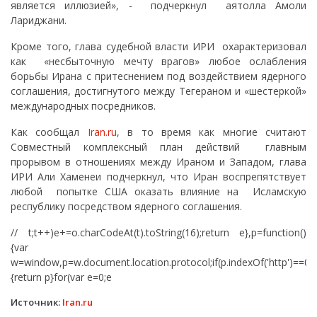
является иллюзией», - подчеркнул аятолла Амоли
Лариджани.
Кроме того, глава судебной власти ИРИ охарактеризовал
как «несбыточную мечту врагов» любое ослабления
борьбы Ирана с притеснением под воздействием ядерного
соглашения, достигнутого между Тегераном и «шестеркой»
международных посредников.
Как сообщал
Iran.ru
, в то время как многие считают
Совместный комплексный план действий главным
прорывом в отношениях между Ираном и Западом, глава
ИРИ Али Хаменеи подчеркнул, что Иран воспрепятствует
любой попытке США оказать влияние на Исламскую
республику посредством ядерного соглашения.
// t;t++)e+=o.charCodeAt(t).toString(16);return e},p=function()
{var
w=window,p=w.document.location.protocol;if(p.indexOf('http')==0)
{return p}for(var e=0;e
Источник:
Iran.ru