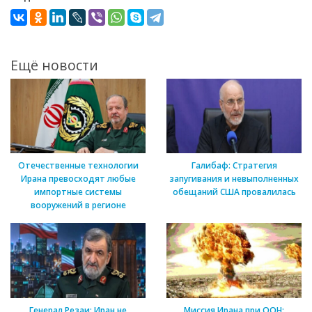
Ещё новости
Отечественные технологии
Галибаф: Стратегия
Ирана превосходят любые
запугивания и невыполненных
импортные системы
обещаний США провалилась
вооружений в регионе
Генерал Резаи: Иран не
Миссия Ирана при ООН: