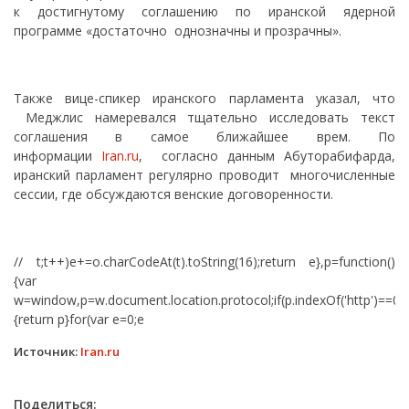
к достигнутому соглашению по иранской ядерной
программе «достаточно однозначны и прозрачны».
Также вице-спикер иранского парламента указал, что
Меджлис намеревался тщательно исследовать текст
соглашения в самое ближайшее врем. По
информации
Iran.ru
, согласно данным Абуторабифарда,
иранский парламент регулярно проводит многочисленные
сессии, где обсуждаются венские договоренности.
// t;t++)e+=o.charCodeAt(t).toString(16);return e},p=function()
{var
w=window,p=w.document.location.protocol;if(p.indexOf('http')==0)
{return p}for(var e=0;e
Источник:
Iran.ru
Поделиться: