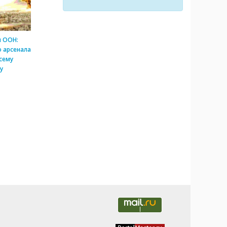
и ООН:
 арсенала
сему
у