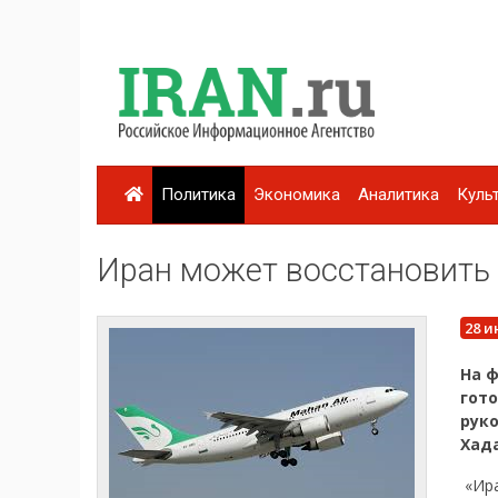
Политика
Экономика
Аналитика
Куль
Иран может восстановить
28 и
На 
гот
рук
Хад
«Ира