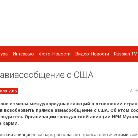
тура
Интервью
Фото-Новости
Видео-Новости
Russian TV 
 авиасообщение с США
юля 2015
A
фоне отмены международных санкций в отношении стран
ов возобновить прямое авиасообщение с США. Об этом с
оводитель Организации гражданской авиации ИРИ Муха
а Карми.
нский авиационный парк располагает трансатлантическими сам