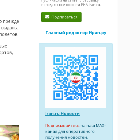
публикации на сайте. В рассылку
попадают все новости РИА Iran.ru.
Подписаться
о прежде
 выданы,
Главный редактор Иран.ру
полетов.
овые
ортов,
Iran.ru Новости
Подписывайтесь
на наш MAX-
канал для оперативного
получения новостей.