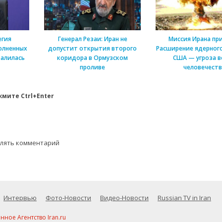
егия
Генерал Резаи: Иран не
Миссия Ирана пр
олненных
допустит открытия второго
Расширение ядерного
алилась
коридора в Ормузском
США — угроза в
проливе
человечеств
мите Ctrl+Enter
влять комментарий
Интервью
Фото-Новости
Видео-Новости
Russian TV in Iran
ое Агентство Iran.ru