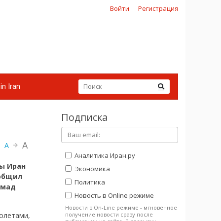
Войти
Регистрация
in Iran
Подписка
A
A
Аналитика Иран.ру
ы Иран
Экономика
ообщил
Политика
ммад
Новость в Online режиме
Новости в On-Line режиме - мгновенное
получение новости сразу после
олетами,