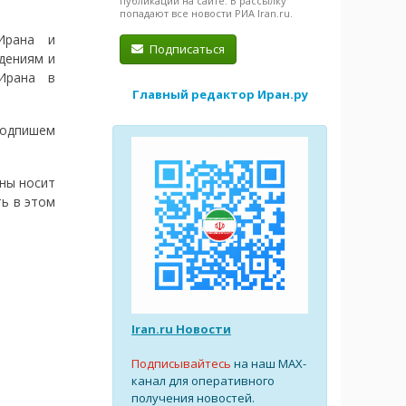
публикации на сайте. В рассылку
попадают все новости РИА Iran.ru.
Ирана и
Подписаться
ждениям и
 Ирана в
Главный редактор Иран.ру
подпишем
аны носит
ть в этом
Iran.ru Новости
Подписывайтесь
на наш MAX-
канал для оперативного
получения новостей.