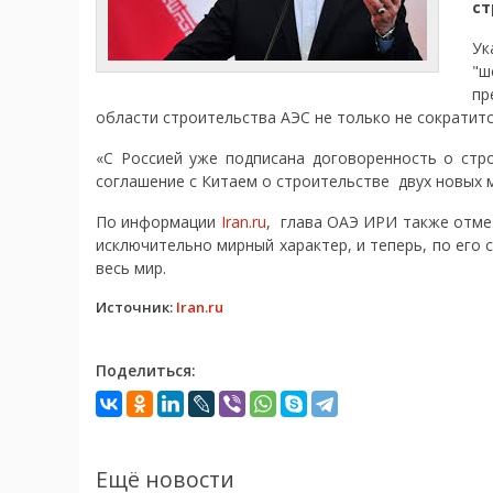
ст
Ук
"ш
пр
области строительства АЭС не только не сократит
«С Россией уже подписана договоренность о ст
соглашение с Китаем о строительстве двух новых м
По информации
Iran.ru
, глава ОАЭ ИРИ также отмет
исключительно мирный характер, и теперь, по его
весь мир.
Источник:
Iran.ru
Поделиться:
Ещё новости