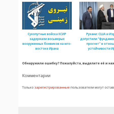
Сухопутные войска КСИР
Рухани: США и Из
задержали восьмерых
допустили "фундаме
вооруженных боевиков на юго-
просчет" в отно
востоке Ирана
устойчивости И
Обнаружили ошибку? Пожалуйста, выделите её и наж
Комментарии
Только
зарегистрированные
пользователи могут оста