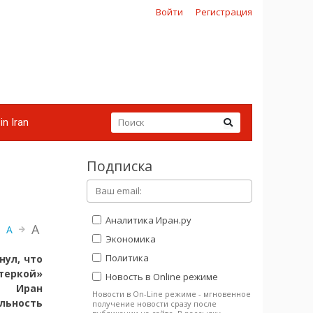
Войти
Регистрация
in Iran
Подписка
й
Аналитика Иран.ру
A
A
Экономика
Политика
нул, что
теркой»
Новость в Online режиме
а Иран
Новости в On-Line режиме - мгновенное
льность
получение новости сразу после