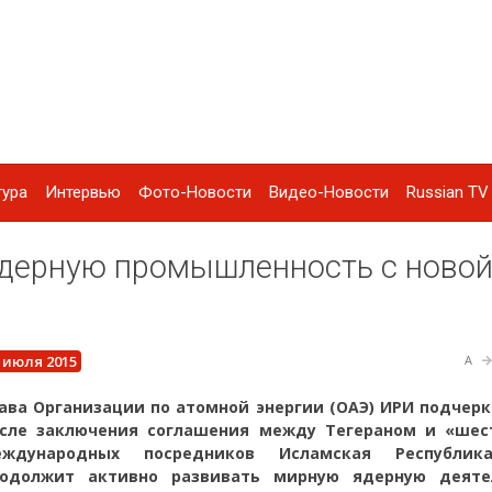
тура
Интервью
Фото-Новости
Видео-Новости
Russian TV 
ядерную промышленность с ново
 июля 2015
A
ава Организации по атомной энергии (ОАЭ) ИРИ подчерк
сле заключения соглашения между Тегераном и «шес
еждународных посредников Исламская Республик
родолжит активно развивать мирную ядерную деяте