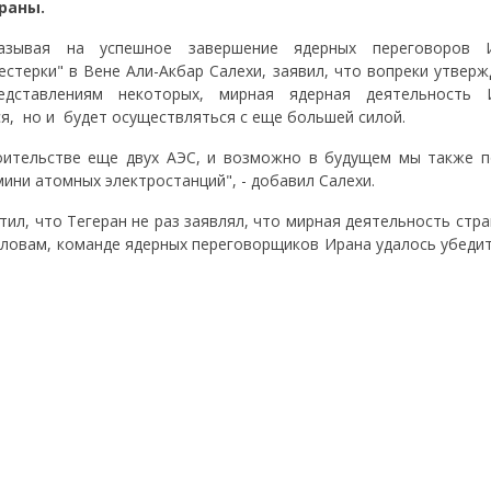
раны.
азывая на успешное завершение ядерных переговоров 
естерки" в Вене Али-Акбар Салехи, заявил, что вопреки утвер
едставлениям некоторых, мирная ядерная деятельность
ся, но и будет осуществляться с еще большей силой.
роительстве еще двух АЭС, и возможно в будущем мы также 
ини атомных электростанций", - добавил Салехи.
ил, что Тегеран не раз заявлял, что мирная деятельность стр
 словам, команде ядерных переговорщиков Ирана удалось убеди