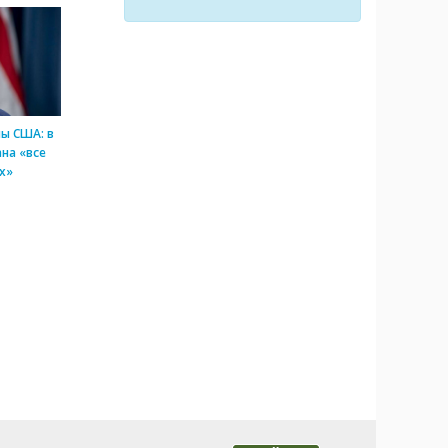
ы США: в
на «все
х»