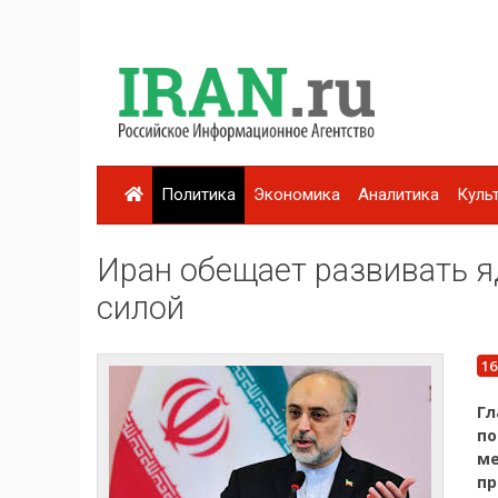
Политика
Экономика
Аналитика
Куль
Иран обещает развивать 
силой
16
Гл
по
м
п