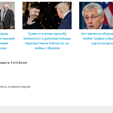
раиль
Трамп отклонил просьбу
Экс-министр оборон
нтальный
Зеленского о дополнительных
войне Трампа у Ира
шении
перехватчиках Patriot из-за
карты на рука
рана
войны с Ираном
мите Ctrl+Enter
влять комментарий