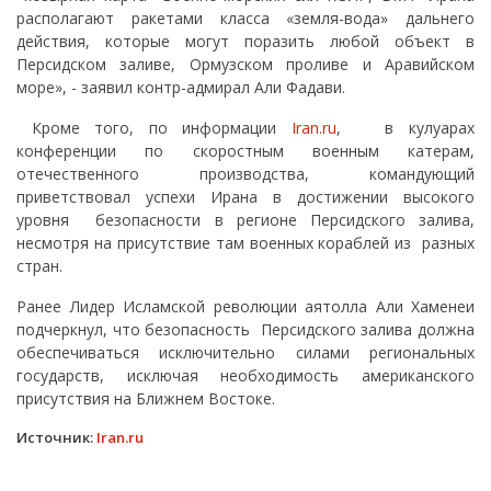
располагают ракетами класса «земля-вода» дальнего
действия, которые могут поразить любой объект в
Персидском заливе, Ормузском проливе и Аравийском
море», - заявил контр-адмирал Али Фадави.
Кроме того, по информации
Iran.ru
, в кулуарах
конференции по скоростным военным катерам,
отечественного производства, командующий
приветствовал успехи Ирана в достижении высокого
уровня безопасности в регионе Персидского залива,
несмотря на присутствие там военных кораблей из разных
стран.
Ранее Лидер Исламской революции аятолла Али Хаменеи
подчеркнул, что безопасность Персидского залива должна
обеспечиваться исключительно силами региональных
государств, исключая необходимость американского
присутствия на Ближнем Востоке.
Источник:
Iran.ru