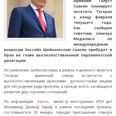
Армении Галуст
Саакян планирует
посетить Тегеран
к концу февраля
текущего года.
Как сообщил
советник спикера
Меджлиса по
международным
вопросам Хоссейн Шейхолеслам Саакян прибудет в
Иран во главе высокопоставленной парламентской
делегации.
По заявлению Шейхолеслама, в рамках 4-дневного визита в
Тегеран армянский спикер встретится с
высокопоставленными иранскими должностными лицами
для обсуждения ряда проблем, и прежде всего, касающихся
развития двусторонних отношений.
По информации
Iran.ru
, министр иностранных ИРИ дел
Мохаммад Джавад Зариф в рамках посещения Еревана,
состоявшегося 28 января, передал приглашение спикера