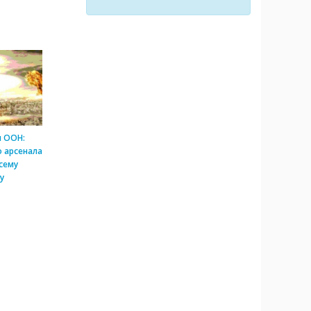
и ООН:
 арсенала
сему
у