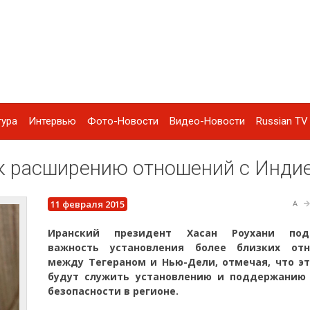
тура
Интервью
Фото-Новости
Видео-Новости
Russian TV 
 к расширению отношений с Инди
11 февраля 2015
A
Иранский президент Хасан Роухани подч
важность установления более близких от
между Тегераном и Нью-Дели, отмечая, что эт
будут служить установлению и поддержанию
безопасности в регионе.