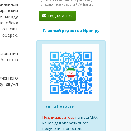
публикации на сайте. В рассылку
нальной
попадают все новости РИА Iran.ru.
иранский
Подписаться
ия между
ию обеих
что визит
Главный редактор Иран.ру
 сферах,
ьзования
обенно в
иченного
ду двумя
Iran.ru Новости
Подписывайтесь
на наш MAX-
канал для оперативного
получения новостей.