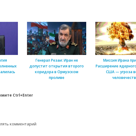
егия
Генерал Резаи: Иран не
Миссия Ирана пр
олненных
допустит открытия второго
Расширение ядерного
алилась
коридора в Ормузском
США — угроза в
проливе
человечеств
мите Ctrl+Enter
влять комментарий