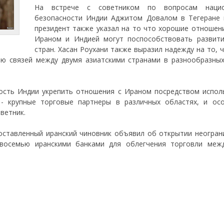
На встрече с советником по вопросам нацио
безопасности Индии Аджитом Довалом в Тегеране 
президент также указал на то что хорошие отношен
Ираном и Индией могут поспособствовать развит
стран. Хасан Роухани также выразил надежду на то, 
ию связей между двумя азиатскими странами в разнообразных
ность Индии укрепить отношения с Ираном посредством испол
- крупные торговые партнеры в различных областях, и ос
ветник.
поставленный иранский чиновник объявил об открытии неогран
восемью иранскими банками для облегчения торговли меж