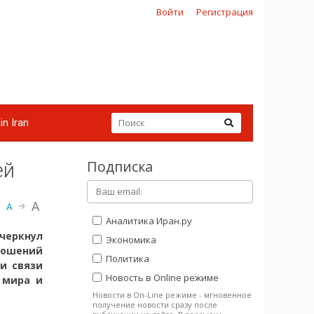
Войти
Регистрация
in Iran
Подписка
ей
A
A
Аналитика Иран.ру
еркнул
Экономика
ношений
Политика
и связи
Новость в Online режиме
 мира и
Новости в On-Line режиме - мгновенное
получение новости сразу после