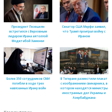
Президент Пезешкян
Сенатор США Мерфи заявил,
встретился с Верховным
что Трамп проиграл войну с
лидером Ирана аятоллой
Ираном
Моджтабой Хаменеи
Более 350 сотрудников СМИ
В Тегеране разместили плакат
погибли в ходе трех
с изображением свинарника, в
навязанных Ирану войн
котором находятся министры
иностранных дел Украины и
Азербайджана