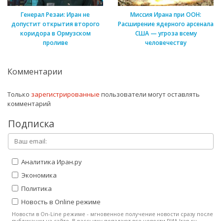
Генерал Резаи: Иран не
Миссия Ирана при ООН:
допустит открытия второго
Расширение ядерного арсенала
коридора в Ормузском
США — угроза всему
проливе
человечеству
Комментарии
Только
зарегистрированные
пользователи могут оставлять
комментарий
Подписка
Аналитика Иран.ру
Экономика
Политика
Новость в Online режиме
Новости в On-Line режиме - мгновенное получение новости сразу после
публикации на сайте. В рассылку попадают все новости РИА Iran.ru.