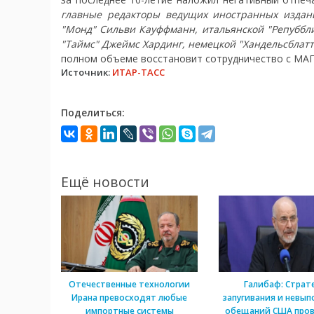
главные редакторы ведущих иностранных издани
"Монд" Сильви Кауффманн, итальянской "Репуббли
"Таймс" Джеймс Хардинг, немецкой "Хандельсблатт
полном объеме восстановит сотрудничество с МА
Источник:
ИТАР-ТАСС
Поделиться:
Ещё новости
Отечественные технологии
Галибаф: Страт
Ирана превосходят любые
запугивания и невып
импортные системы
обещаний США пров