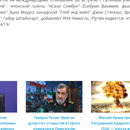
й - японской газеты "Асахи Симбун" Ёсибуми Вакамия, фра
ка" Эцио Мауро, канадской "Глоб энд мэйл" Джон Стэкхаус, бр
" Габор Штайнгарт, добавляет РИА Новости.
/Путин надеется, ч
ГАТЭ/
егия
Генерал Резаи: Иран не
Миссия Ирана пр
олненных
допустит открытия второго
Расширение ядерного
алилась
коридора в Ормузском
США — угроза в