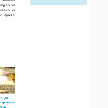
нцузской
итанской
то Иран в
и ООН:
 арсенала
сему