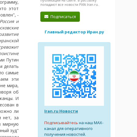
публикации на сайте. В рассылку
ограмму,
попадают все новости РИА Iran.ru.
что этот
овлен", -
Подписаться
Россия и
ковские
Главный редактор Иран.ру
развитие
иранской
тревожит
оистине
ми Путин
м делать
ло самые
наем эти
не мира,
оворя об
жанцы. И
есован в
Iran.ru Новости
можно ли
 нет, за
Подписывайтесь
на наш MAX-
м мирную
канал для оперативного
нный зуд"
получения новостей.
ствовали