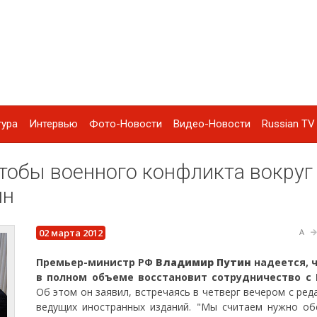
тура
Интервью
Фото-Новости
Видео-Новости
Russian TV 
чтобы военного конфликта вокруг
ин
02 марта 2012
A
Премьер-министр РФ
Владимир Путин
надеется, 
в полном объеме восстановит сотрудничество с
Об этом он заявил, встречаясь в четверг вечером с ре
ведущих иностранных изданий. "Мы считаем нужно об