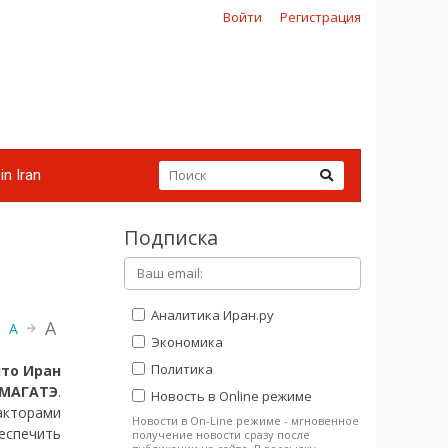
Войти
Регистрация
in Iran
Подписка
Аналитика Иран.ру
A
A
Экономика
Политика
что Иран
 МАГАТЭ
.
Новость в Online режиме
дакторами
Новости в On-Line режиме - мгновенное
еспечить
получение новости сразу после