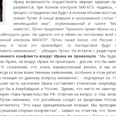
Ирану возможность осуществлять мирную ядерную пр
разумеется, при полном контроле МАГАТЭ. Надеюсь, 
процесс сотрудничества будет в полном объеме восстан
сказал Путин.
В конце февраля в программной статье "
меняющийся мир", опубликованной в газете "Мос
новости", Путин предложил "признать право Ирана на 
богащать уран. Но сделать это в обмен на постановку всей 
онний контроль МАГАТЭ". Путин также писал, что Россию 
ну, и "если это произойдет, то последствия будут п
авить невозможно", - убежден Путин.
На встрече с редактора
военного конфликта вокруг Ирана не произошло
. "Мы буде
ом Иране, ни вокруг Ирана не произошло - для нас это бы име
. "К сожалению, это очень взрывоопасный регион, и мы з
егда ко всем воинственным заявлениям, особенно в этом регио
а позиция по данному вопросу неизменна", - подчеркнул он. Г
льная часть населения Ирана составляют этнические азербайд
ул бы в Азербайджан и Россию. "Думаю, что никто не заинтер
уверен глава правительства РФ. Отвечая на вопрос о том, воз
Путин напомнил, что российских солдат за пределами России
онтингента. "Это наша принципиальная позиция. Мы проводи
и решении спорных конфликтов", - заявил он, отметив, что "вое
чаток на международные отношения.
Во встрече с Путиным уча