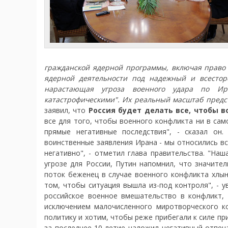
гражданской ядерной программы, включая право о
ядерной деятельности под надежный и всестор
нарастающая угроза военного удара по Ира
катастрофическими". Их реальный масштаб предст
заявил, что
Россия будет делать все, чтобы 
все для того, чтобы военного конфликта ни в сам
прямые негативные последствия", - сказал он
воинственные заявления Ирана - мы относились вс
негативно", - отметил глава правительства. "Наш
угрозе для России, Путин напомнил, что значите
поток беженец в случае военного конфликта хлын
том, чтобы ситуация вышла из-под контроля", - 
российское военное вмешательство в конфликт, 
исключением малочисленного миротворческого к
политику и хотим, чтобы реже прибегали к силе пр
за последнее 10-летие наложил негативный отпе