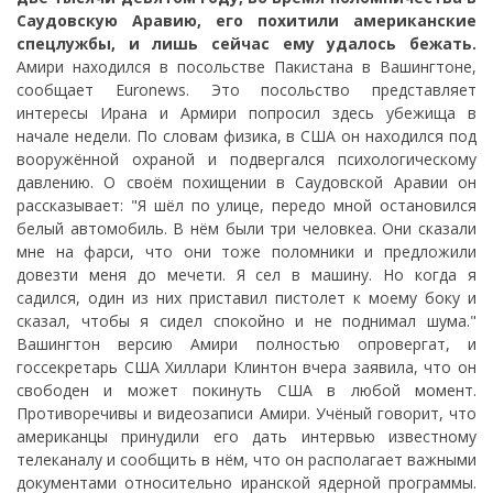
Саудовскую Аравию, его похитили американские
спецлужбы, и лишь сейчас ему удалось бежать.
Амири находился в посольстве Пакистана в Вашингтоне,
сообщает Euronews. Это посольство представляет
интересы Ирана и Армири попросил здесь убежища в
начале недели. По словам физика, в США он находился под
вооружённой охраной и подвергался психологическому
давлению. О своём похищении в Саудовской Аравии он
рассказывает: "Я шёл по улице, передо мной остановился
белый автомобиль. В нём были три человкеа. Они сказали
мне на фарси, что они тоже поломники и предложили
довезти меня до мечети. Я сел в машину. Но когда я
садился, один из них приставил пистолет к моему боку и
сказал, чтобы я сидел спокойно и не поднимал шума."
Вашингтон версию Амири полностью опровергат, и
госсекретарь США Хиллари Клинтон вчера заявила, что он
свободен и может покинуть США в любой момент.
Противоречивы и видеозаписи Амири. Учёный говорит, что
американцы принудили его дать интервью известному
телеканалу и сообщить в нём, что он располагает важными
документами относительно иранской ядерной программы.