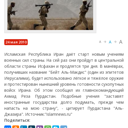
A
A
24 мая 2010
A
Исламская Республика Иран даёт старт новым учениям
военных сил страны. На сей раз они пройдут в центральной
области страны Исфахан и продлятся три дня. В манёврах,
получивших название "Бейт Аль-Макдис" (один из эпитетов
Иерусалима), будет использовано лёгкое и тяжёлое оружие
и протестирован нынешний уровень готовности сухопутных
войск Ирана. Об этом сообщил их главнокомандующий
Ахмад Реза Пурдастан. Подобные учения "заставят
иностранные государства долго подумать, прежде чем
напасть на мою страну", - цитирует Пурдастана "Аль-
Джазира". Источник:"islamnews.ru"
Поделиться: