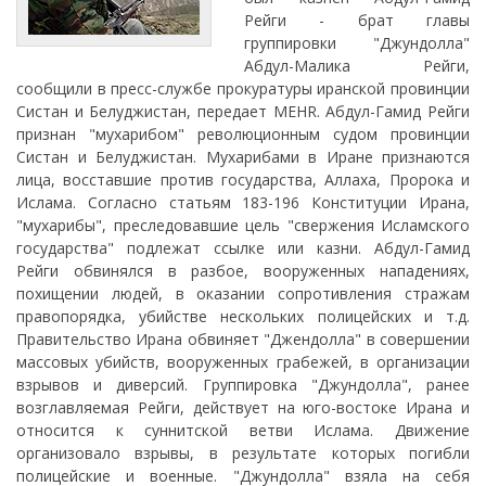
Рейги - брат главы
группировки "Джундолла"
Абдул-Малика Рейги,
сообщили в пресс-службе прокуратуры иранской провинции
Систан и Белуджистан, передает MEHR. Абдул-Гамид Рейги
признан "мухарибом" революционным судом провинции
Систан и Белуджистан. Мухарибами в Иране признаются
лица, восставшие против государства, Аллаха, Пророка и
Ислама. Согласно статьям 183-196 Конституции Ирана,
"мухарибы", преследовавшие цель "свержения Исламского
государства" подлежат ссылке или казни. Абдул-Гамид
Рейги обвинялся в разбое, вооруженных нападениях,
похищении людей, в оказании сопротивления стражам
правопорядка, убийстве нескольких полицейских и т.д.
Правительство Ирана обвиняет "Джeндолла" в совершении
массовых убийств, вооруженных грабежей, в организации
взрывов и диверсий. Группировка "Джундолла", ранее
возглавляемая Рейги, действует на юго-востоке Ирана и
относится к суннитской ветви Ислама. Движение
организовало взрывы, в результате которых погибли
полицейские и военные. "Джундолла" взяла на себя