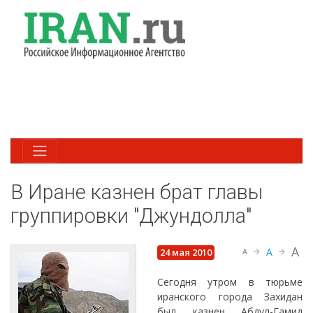
В Иране казнен брат главы
группировки "Джундолла"
A
A
24 мая 2010
A
Сегодня утром в тюрьме
иранского города Захидан
был казнен Абдул-Гамид